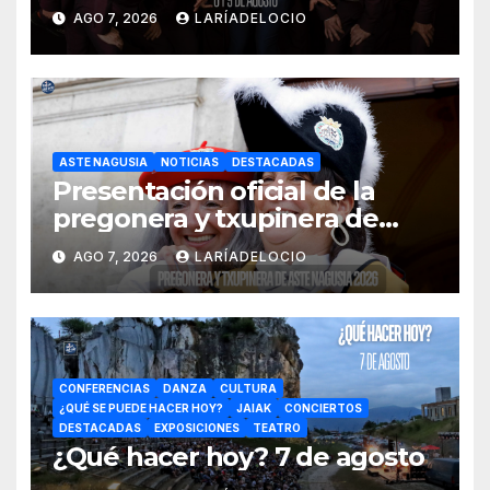
AGO 7, 2026
LARÍADELOCIO
ASTE NAGUSIA
NOTICIAS
DESTACADAS
Presentación oficial de la
pregonera y txupinera de
Aste Nagusia 2026
AGO 7, 2026
LARÍADELOCIO
CONFERENCIAS
DANZA
CULTURA
¿QUÉ SE PUEDE HACER HOY?
JAIAK
CONCIERTOS
DESTACADAS
EXPOSICIONES
TEATRO
¿Qué hacer hoy? 7 de agosto