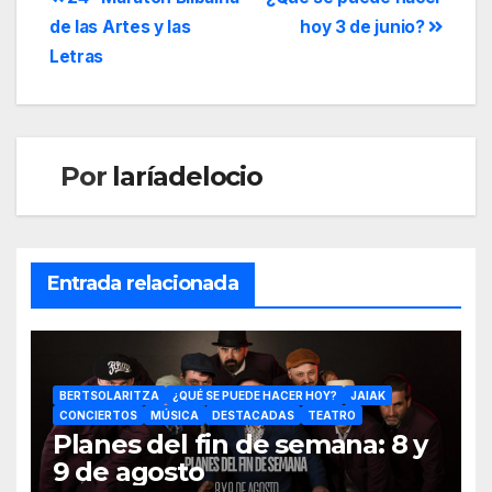
de las Artes y las
hoy 3 de junio?
Letras
Por
laríadelocio
Entrada relacionada
BERTSOLARITZA
¿QUÉ SE PUEDE HACER HOY?
JAIAK
CONCIERTOS
MÚSICA
DESTACADAS
TEATRO
Planes del fin de semana: 8 y
9 de agosto