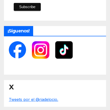
¡Síguenos!
X
Tweets por el @riadelocio.