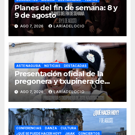
Planes del fin de semana: 8 y
9 de agosto
AGO 7, 2026
LARÍADELOCIO
ASTE NAGUSIA
NOTICIAS
DESTACADAS
Presentación oficial de la
pregonera y txupinera de
Aste Nagusia 2026
AGO 7, 2026
LARÍADELOCIO
CONFERENCIAS
DANZA
CULTURA
¿QUÉ SE PUEDE HACER HOY?
JAIAK
CONCIERTOS