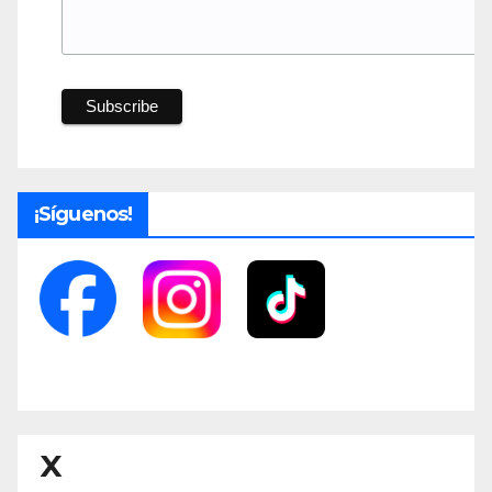
¡Síguenos!
X