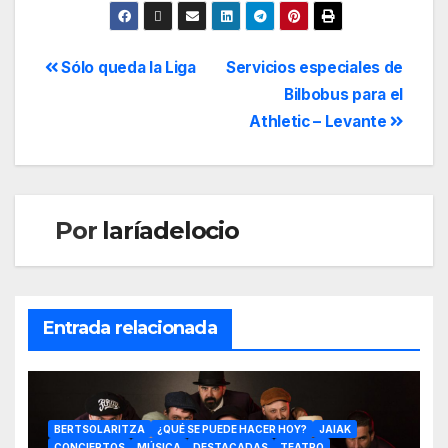
Sólo queda la Liga
Servicios especiales de
Bilbobus para el
Athletic – Levante
Por
laríadelocio
Entrada relacionada
BERTSOLARITZA
¿QUÉ SE PUEDE HACER HOY?
JAIAK
CONCIERTOS
MÚSICA
DESTACADAS
TEATRO