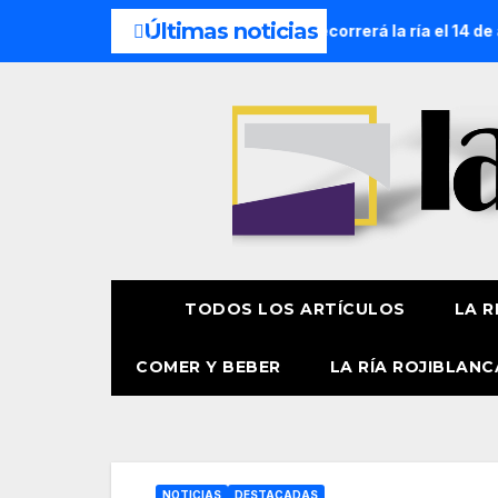
Últimas noticias
 Náutica de la Amatxu de Begoña recorrerá la ría el 14 de ago
TODOS LOS ARTÍCULOS
LA R
COMER Y BEBER
LA RÍA ROJIBLANC
NOTICIAS
DESTACADAS