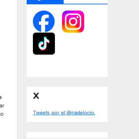
X
o
ar
Tweets por el @riadelocio.
io