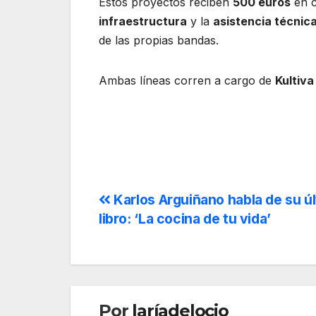
Estos proyectos reciben
500 euros
en c
infraestructura
y la
asistencia técnic
de las propias bandas.
Ambas líneas corren a cargo de
K
ultiva
Karlos Arguiñano habla de su ú
libro: ‘La cocina de tu vida’
Por
laríadelocio