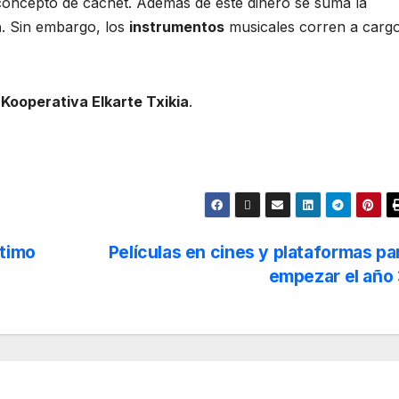
oncepto de cachet. Además de este dinero se suma la
a
. Sin embargo, los
instrumentos
musicales corren a carg
 Kooperativa Elkarte Txikia
.
ltimo
Películas en cines y plataformas pa
empezar el año