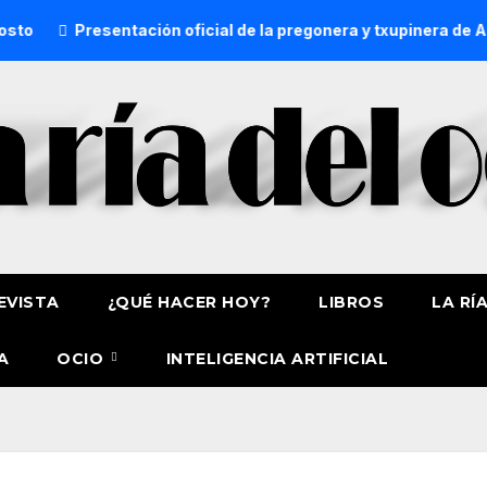
Presentación oficial de la pregonera y txupinera de Aste Na
EVISTA
¿QUÉ HACER HOY?
LIBROS
LA RÍ
A
OCIO
INTELIGENCIA ARTIFICIAL