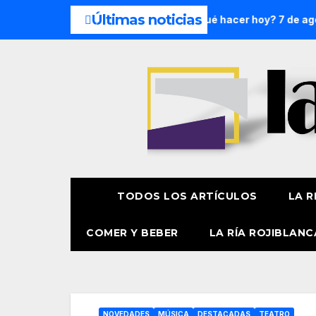
Últimas noticias
e semana: 8 y 9 de agosto
¿Qué hacer hoy? 7 de agosto
TODOS LOS ARTÍCULOS
LA R
COMER Y BEBER
LA RÍA ROJIBLANC
NOVEDADES
MÚSICA
DESTACADAS
TEATRO