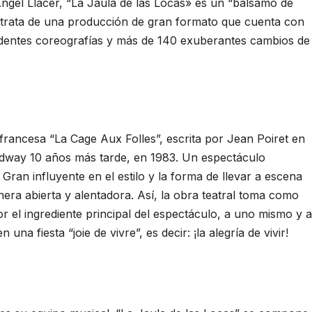
Àngel Llàcer, “La Jaula de las Locas» es un “bálsamo de
e trata de una producción de gran formato que cuenta con
dentes coreografías y más de 140 exuberantes cambios de
francesa “La Cage Aux Folles”, escrita por Jean Poiret en
dway 10 años más tarde, en 1983. Un espectáculo
 Gran influyente en el estilo y la forma de llevar a escena
era abierta y alentadora. Así, la obra teatral toma como
or el ingrediente principal del espectáculo, a uno mismo y a
na fiesta “joie de vivre”, es decir: ¡la alegría de vivir!