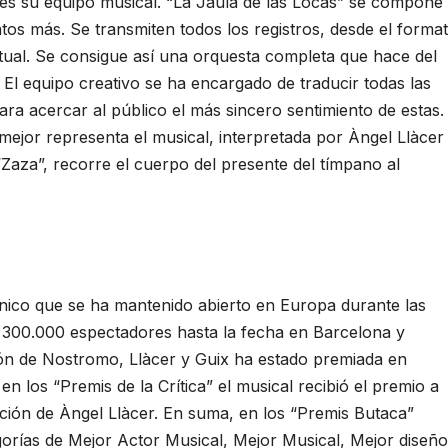
a es su equipo musical. “La Jaula de las Locas” se compone
tos más. Se transmiten todos los registros, desde el forma
ctual. Se consigue así una orquesta completa que hace del
 El equipo creativo se ha encargado de traducir todas las
ra acercar al público el más sincero sentimiento de estas. 
mejor representa el musical, interpretada por Àngel Llàcer
Zaza”, recorre el cuerpo del presente del tímpano al
único que se ha mantenido abierto en Europa durante las
300.000 espectadores hasta la fecha en Barcelona y
sión de Nostromo, Llàcer y Guix ha estado premiada en
 los “Premis de la Crítica” el musical recibió el premio a
ación de Àngel Llàcer. En suma, en los “Premis Butaca”
gorías de Mejor Actor Musical, Mejor Musical, Mejor diseño