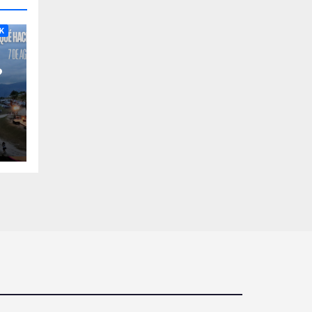
RA
K
?