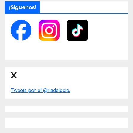
¡Síguenos!
X
Tweets por el @riadelocio.