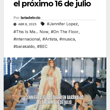
el próximo 16 de julio
Por
laríadelocio
#Jennifer Lopez
,
ABR 8, 2025
#This Is Me... Now
,
#On The Floor
,
#internacional
,
#Artista
,
#musica
,
#barakaldo
,
#BEC