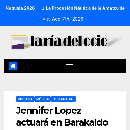
Nagusia 2026
La Procesión Náutica de la Amatxu de Begoña 
Vie. Ago 7th, 2026
CULTURA
MÚSICA
DESTACADAS
Jennifer Lopez
actuará en Barakaldo