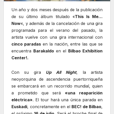
Un año y dos meses después de la publicación
de su último álbum titulado «
This Is Me…
Now
«, y además de la cancelación de una gira
programada para el verano del pasado, la
artista vuelve con una gira internacional con
cinco paradas
en la nación, entre las que se
encuentra
Barakaldo
en el
Bilbao Exhibition
Center!.
Con su gira
Up All Night
, la artista
neoyorquina de ascendencia puertorriqueña
se embarcará en un recorrido mundial, quien
a prometido que será
«una reaparición
eléctrica»
. El tour hará una única parada en
Euskadi
, concretamente en el
BEC! de Bilbao
,
el próximo
16 de julio
. Será el broche final de