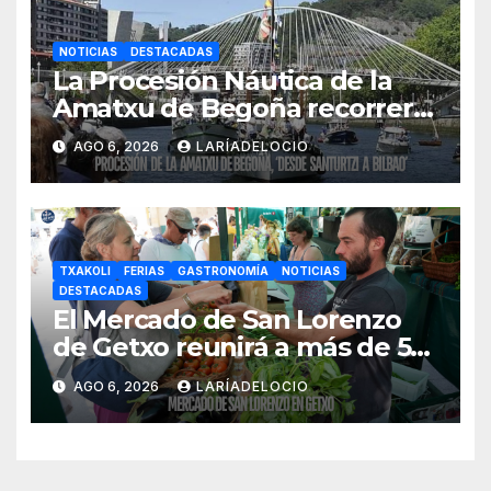
NOTICIAS
DESTACADAS
La Procesión Náutica de la
Amatxu de Begoña recorrerá
la ría el 14 de agosto con siete
AGO 6, 2026
LARÍADELOCIO
embarcaciones
TXAKOLI
FERIAS
GASTRONOMÍA
NOTICIAS
DESTACADAS
El Mercado de San Lorenzo
de Getxo reunirá a más de 50
productores del País Vasco
AGO 6, 2026
LARÍADELOCIO