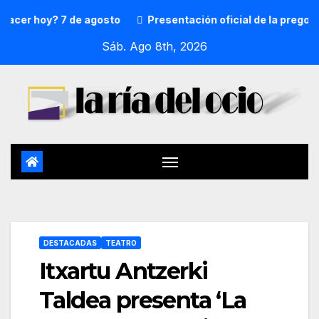
r hoy? 7 de agosto
Presentación oficial de la pregonera 
Sáb. Ago 8th, 2026
DESTACADAS
TEATRO
Itxartu Antzerki
Taldea presenta ‘La