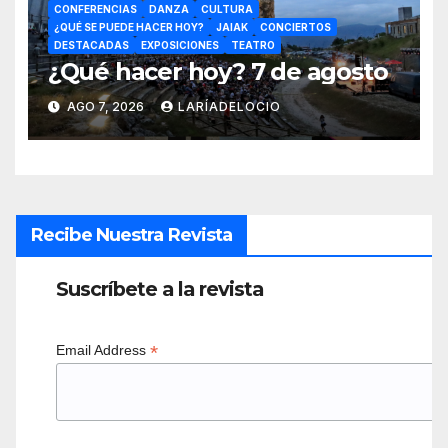
CONFERENCIAS
DANZA
CULTURA
¿QUÉ SE PUEDE HACER HOY?
JAIAK
CONCIERTOS
DESTACADAS
EXPOSICIONES
TEATRO
¿Qué hacer hoy? 7 de agosto
AGO 7, 2026
LARÍADELOCIO
Recibe Nuestra Revista
Suscríbete a la revista
*
Email Address