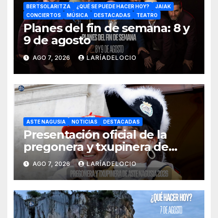
BERTSOLARITZA
¿QUÉ SE PUEDE HACER HOY?
JAIAK
CONCIERTOS
MÚSICA
DESTACADAS
TEATRO
Planes del fin de semana: 8 y
9 de agosto
AGO 7, 2026
LARÍADELOCIO
ASTE NAGUSIA
NOTICIAS
DESTACADAS
Presentación oficial de la
pregonera y txupinera de
Aste Nagusia 2026
AGO 7, 2026
LARÍADELOCIO