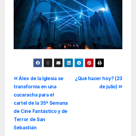
Álex de la Iglesia se
¿Qué hacer hoy? (23
transforma en una
de julio)
cucaracha para el
cartel de la 35ª Semana
de Cine Fantástico y de
Terror de San
Sebastián