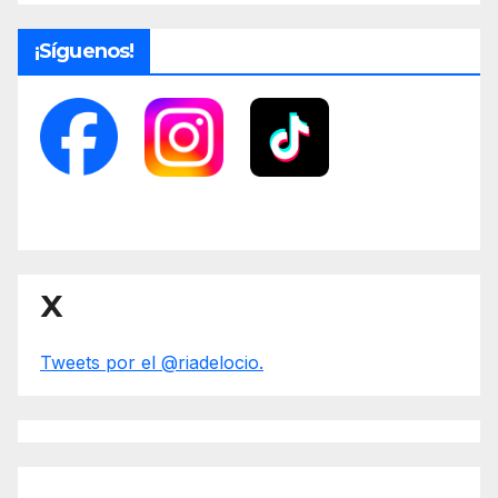
¡Síguenos!
X
Tweets por el @riadelocio.