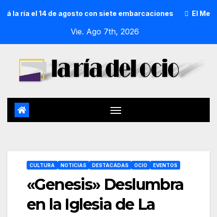
ría el 14 de agosto con siete embarcaciones
El Mercado de
Vie. Ago 7th, 2026
CULTURA
NOTICIAS
DESTACADAS
OCIO
EVENTOS
«Genesis» Deslumbra
en la Iglesia de La