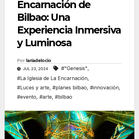
Encarnación de
Bilbao: Una
Experiencia Inmersiva
y Luminosa
Por
laríadelocio
#"Genesis"
,
JUL 23, 2024
#La Iglesia de La Encarnación
,
#Luces y arte
,
#planes bilbao
,
#innovación
,
#evento
,
#arte
,
#bilbao