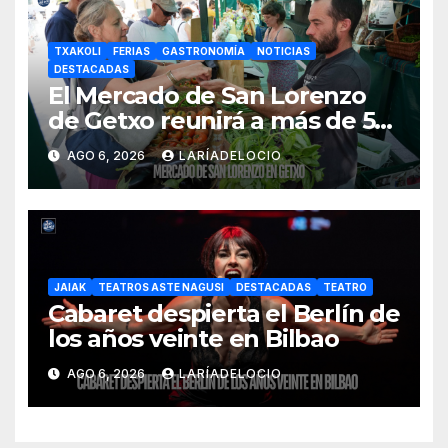
TXAKOLI
FERIAS
GASTRONOMÍA
NOTICIAS
DESTACADAS
El Mercado de San Lorenzo
de Getxo reunirá a más de 50
productores del País Vasco
AGO 6, 2026
LARÍADELOCIO
JAIAK
TEATROS ASTE NAGUSI
DESTACADAS
TEATRO
Cabaret despierta el Berlín de
los años veinte en Bilbao
AGO 6, 2026
LARÍADELOCIO