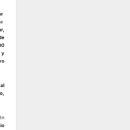
or
de
r,
de
00
 y
vo
al
o,
n
io