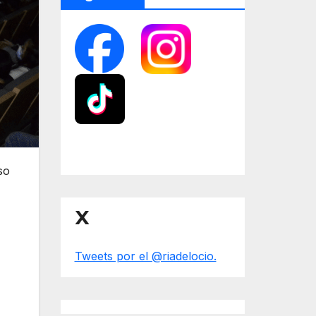
so
X
Tweets por el @riadelocio.