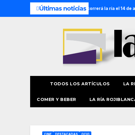
Últimas noticias
de la Amatxu de Begoña recorrerá la ría el 14 de agosto con 
TODOS LOS ARTÍCULOS
LA R
COMER Y BEBER
LA RÍA ROJIBLANC
CINE
DESTACADAS
OCIO