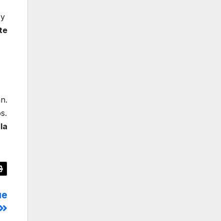
 y
te
n.
s.
la
ue