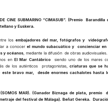
DE CINE SUBMARINO “CIMASUB”. (Premio Barandilla 
tellano y Euskera.
ntre los
embajadores del mar, fotógrafos y
videógraf
dar a conocer
el mundo subacuático y
concienciar en 
es y océanos
, mediante la difusión
de obras audiovisuales.
emos en
El Mar Cantábrico
siendo uno de los mares c
és de los auténticos protagonistas,
criaturas que se h
e este bravo mar, desde enormes cachalotes hasta l
U (SOMOS MAR).
(Ganador Biznaga de plata, premio d
ometraje del festival de Málaga). Beñat Gereka. Duració