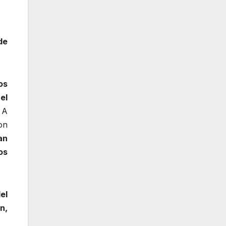
de
os
el
 A
on
an
os
el
n,