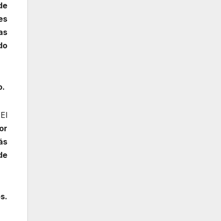
de
es
as
do
o.
El
or
ás
de
s.