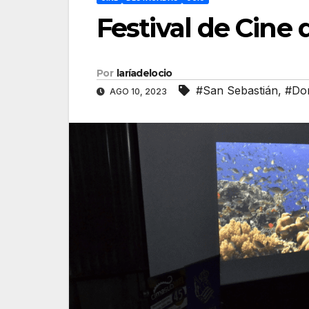
Festival de Cine
Por
laríadelocio
#San Sebastián
,
#Don
AGO 10, 2023