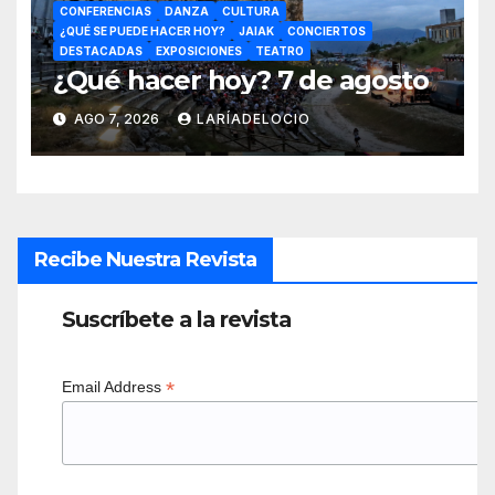
CONFERENCIAS
DANZA
CULTURA
¿QUÉ SE PUEDE HACER HOY?
JAIAK
CONCIERTOS
DESTACADAS
EXPOSICIONES
TEATRO
¿Qué hacer hoy? 7 de agosto
AGO 7, 2026
LARÍADELOCIO
Recibe Nuestra Revista
Suscríbete a la revista
*
Email Address