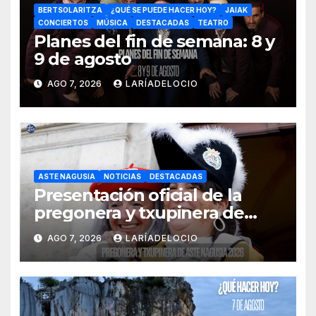
BERTSOLARITZA
¿QUÉ SE PUEDE HACER HOY?
JAIAK
CONCIERTOS
MÚSICA
DESTACADAS
TEATRO
Planes del fin de semana: 8 y
9 de agosto
AGO 7, 2026
LARÍADELOCIO
ASTE NAGUSIA
NOTICIAS
DESTACADAS
Presentación oficial de la
pregonera y txupinera de
Aste Nagusia 2026
AGO 7, 2026
LARÍADELOCIO