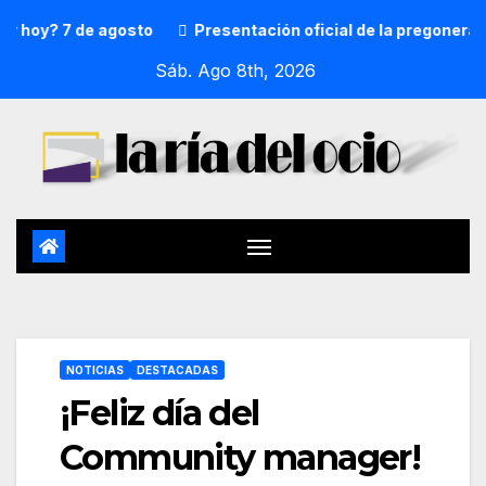
? 7 de agosto
Presentación oficial de la pregonera y txu
Sáb. Ago 8th, 2026
NOTICIAS
DESTACADAS
¡Feliz día del
Community manager!