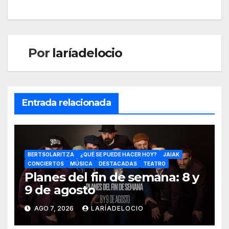
Por
laríadelocio
Entrada relacionada
BERTSOLARITZA
¿QUÉ SE PUEDE HACER HOY?
JAIAK
CONCIERTOS
MÚSICA
DESTACADAS
TEATRO
Planes del fin de semana: 8 y
9 de agosto
AGO 7, 2026
LARÍADELOCIO