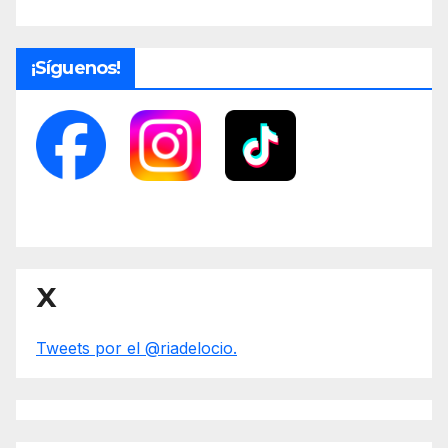
¡Síguenos!
X
Tweets por el @riadelocio.