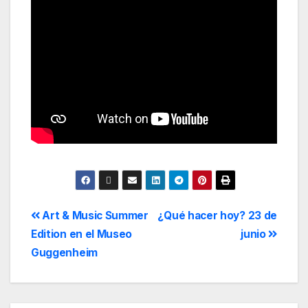
Art & Music Summer
¿Qué hacer hoy? 23 de
Edition en el Museo
junio
Guggenheim