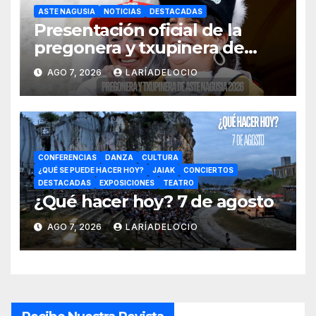
ASTE NAGUSIA
NOTICIAS
DESTACADAS
Presentación oficial de la
pregonera y txupinera de
Aste Nagusia 2026
AGO 7, 2026
LARÍADELOCIO
CONFERENCIAS
DANZA
CULTURA
¿QUÉ SE PUEDE HACER HOY?
JAIAK
CONCIERTOS
DESTACADAS
EXPOSICIONES
TEATRO
¿Qué hacer hoy? 7 de agosto
AGO 7, 2026
LARÍADELOCIO