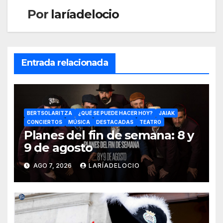
Por
laríadelocio
Entrada relacionada
BERTSOLARITZA
¿QUÉ SE PUEDE HACER HOY?
JAIAK
CONCIERTOS
MÚSICA
DESTACADAS
TEATRO
Planes del fin de semana: 8 y
9 de agosto
AGO 7, 2026
LARÍADELOCIO