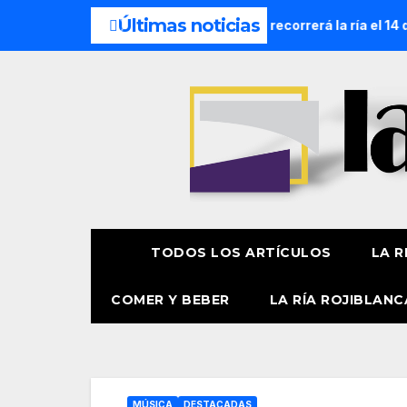
Últimas noticias
Náutica de la Amatxu de Begoña recorrerá la ría el 14 de ago
TODOS LOS ARTÍCULOS
LA R
COMER Y BEBER
LA RÍA ROJIBLANC
MÚSICA
DESTACADAS