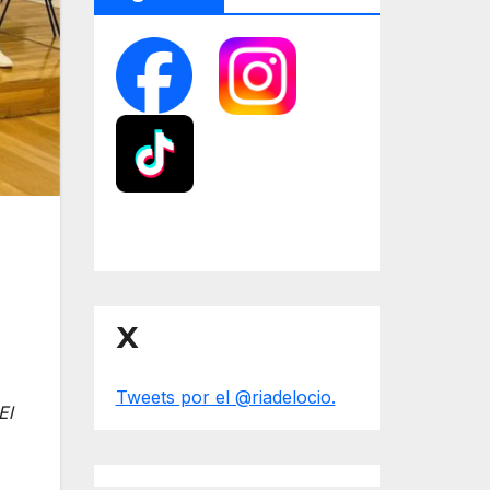
X
Tweets por el @riadelocio.
El