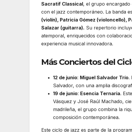
Sacratif Classical
, el grupo encargado 
con el jazz contemporáneo. La banda 
(violín), Patricia Gómez (violoncello), 
Salazar (guitarra).
Su repertorio incluy
atemporal, enriquecidos con colaboracio
experiencia musical innovadora.
Más Conciertos del Cic
12 de junio
:
Miguel Salvador Trío
.
Salvador, con una amplia discografí
19 de junio
:
Esencia Ternaria
. Est
Vásquez y José Raúl Machado, cierr
madrileña, el grupo combina la riq
composición contemporánea.
Este ciclo de jazz es parte de la progra