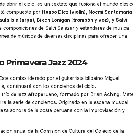
de abrir el ciclo, es un sexteto que fusiona el mundo clásic
está compuesta por
Itxaso Díez (violín), Noemi Santamaría
Paula Isla (arpa), Bixen Lonigan (trombón y voz), y Salvi
e composiciones de Salvi Salazar y estándares de música
nes de músicos de diversas disciplinas para ofrecer una
lo Primavera Jazz 2024
 Este combo liderado por el guitarrista bilbaíno Miguel
a, continuará con los conciertos del ciclo.
e trío de jazz afroperuano, formado por Brian Aching, Mat
a la serie de conciertos. Originado en la escena musical
ueza sonora de la costa peruana con la improvisación y
mación anual de la Comisión de Cultura del Colegio de la