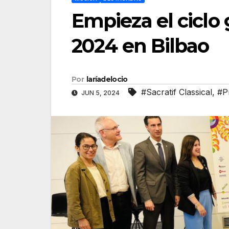
Empieza el ciclo 
2024 en Bilbao
Por
laríadelocio
#Sacratif Classical
,
#P
JUN 5, 2024