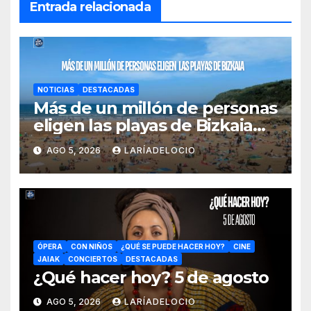
Entrada relacionada
NOTICIAS
DESTACADAS
Más de un millón de personas
eligen las playas de Bizkaia
en la primera mitad de la
AGO 5, 2026
LARÍADELOCIO
temporada
ÓPERA
CON NIÑOS
¿QUÉ SE PUEDE HACER HOY?
CINE
JAIAK
CONCIERTOS
DESTACADAS
¿Qué hacer hoy? 5 de agosto
AGO 5, 2026
LARÍADELOCIO