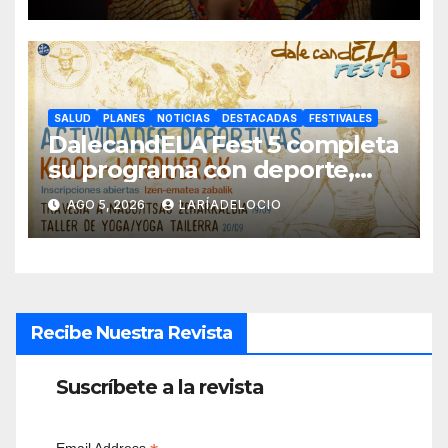
SALUD
PLANES
NOTICIAS
DESTACADAS
FESTIVALES
DalecandELA Fest 5 completa
su programa con deporte,
medioambiente y tecnología
AGO 5, 2026
LARÍADELOCIO
inclusiva
Recibe Nuestra Revista
Suscríbete a la revista
Email Address