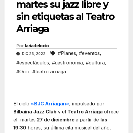
martes su jazz libre y
sin etiquetas al Teatro
Arriaga
Por
laríadelocio
#Planes
,
#eventos
,
DIC 23, 2022
#espectáculos
,
#gastronomia
,
#cultura
,
#Ocio
,
#teatro arriaga
El ciclo
«BJC Arriagan»
, impulsado por
Bilbaína Jazz Club
y el
Teatro Arriaga
ofrece
el martes
27 de diciembre
a partir de
las
19:30
horas, su última cita musical del año,