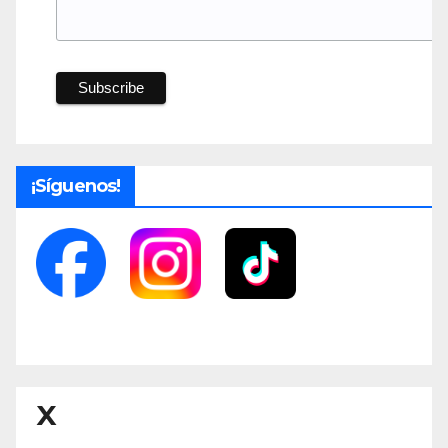
¡Síguenos!
X