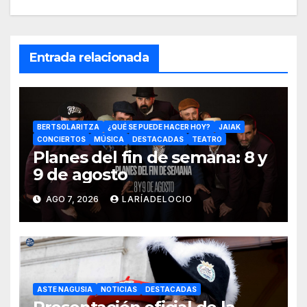
Entrada relacionada
BERTSOLARITZA
¿QUÉ SE PUEDE HACER HOY?
JAIAK
CONCIERTOS
MÚSICA
DESTACADAS
TEATRO
Planes del fin de semana: 8 y
9 de agosto
AGO 7, 2026
LARÍADELOCIO
ASTE NAGUSIA
NOTICIAS
DESTACADAS