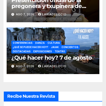
Presentación oficial de la
pregonera y txupinera de
Aste Nagusia 2026
AGO 7, 2026
LARÍADELOCIO
CONFERENCIAS
DANZA
CULTURA
¿QUÉ SE PUEDE HACER HOY?
JAIAK
CONCIERTOS
DESTACADAS
EXPOSICIONES
TEATRO
¿Qué hacer hoy? 7 de agosto
AGO 7, 2026
LARÍADELOCIO
Recibe Nuestra Revista