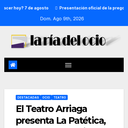
r hoy? 7 de agosto
Presentación oficial de la pregonera 
Dom. Ago 9th, 2026
DESTACADAS
OCIO
TEATRO
El Teatro Arriaga
presenta La Patética,