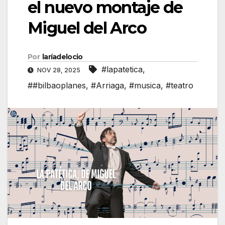
el nuevo montaje de
Miguel del Arco
Por
laríadelocio
#lapatetica
,
NOV 28, 2025
##bilbaoplanes
,
#Arriaga
,
#musica
,
#teatro