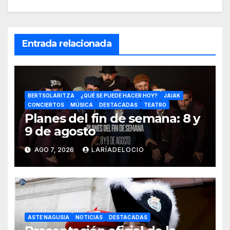
Entrada relacionada
BERTSOLARITZA
¿QUÉ SE PUEDE HACER HOY?
JAIAK
CONCIERTOS
MÚSICA
DESTACADAS
TEATRO
Planes del fin de semana: 8 y
9 de agosto
AGO 7, 2026
LARÍADELOCIO
ASTE NAGUSIA
NOTICIAS
DESTACADAS