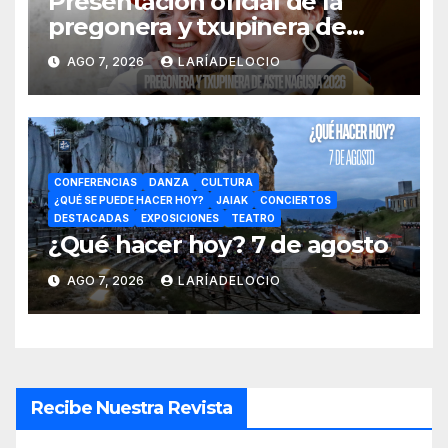
Presentación oficial de la
pregonera y txupinera de
Aste Nagusia 2026
AGO 7, 2026
LARÍADELOCIO
CONFERENCIAS
DANZA
CULTURA
¿QUÉ SE PUEDE HACER HOY?
JAIAK
CONCIERTOS
DESTACADAS
EXPOSICIONES
TEATRO
¿Qué hacer hoy? 7 de agosto
AGO 7, 2026
LARÍADELOCIO
Recibe Nuestra Revista