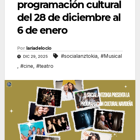
programación cultural
del 28 de diciembre al
6 de enero
Por
laríadelocio
#socialanztokia
,
#Musical
DIC 29, 2025
,
#cine
,
#teatro