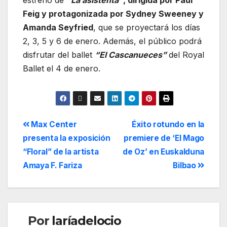
estreno de
“La asistenta”
, dirigida por Paul
Feig y protagonizada por Sydney Sweeney y
Amanda Seyfried
, que se proyectará los días
2, 3, 5 y 6 de enero. Además, el público podrá
disfrutar del ballet
“El Cascanueces”
del Royal
Ballet el 4 de enero.
Max Center
Éxito rotundo en la
presenta la exposición
premiere de ‘El Mago
“Floral” de la artista
de Oz’ en Euskalduna
Amaya F. Fariza
Bilbao
Por
laríadelocio