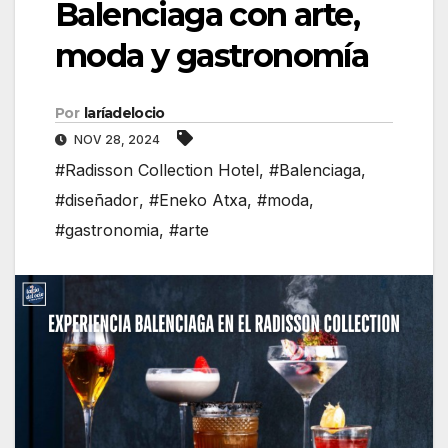
Balenciaga con arte,
moda y gastronomía
Por
laríadelocio
NOV 28, 2024
#Radisson Collection Hotel
,
#Balenciaga
,
#diseñador
,
#Eneko Atxa
,
#moda
,
#gastronomia
,
#arte