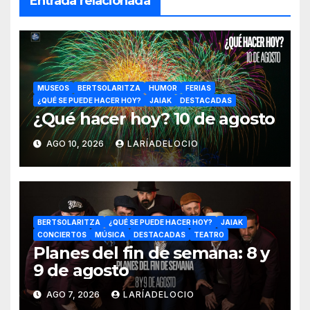
Entrada relacionada
MUSEOS
BERTSOLARITZA
HUMOR
FERIAS
¿QUÉ SE PUEDE HACER HOY?
JAIAK
DESTACADAS
¿Qué hacer hoy? 10 de agosto
AGO 10, 2026
LARÍADELOCIO
BERTSOLARITZA
¿QUÉ SE PUEDE HACER HOY?
JAIAK
CONCIERTOS
MÚSICA
DESTACADAS
TEATRO
Planes del fin de semana: 8 y
9 de agosto
AGO 7, 2026
LARÍADELOCIO