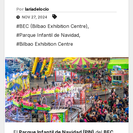
Por
laríadelocio
NOV 27, 2024
#BEC (Bilbao Exhibition Centre)
,
#Parque Infantil de Navidad
,
#Bilbao Exhibition Centre
El
Parque Infantil de Navidad (PIN)
del
BEC