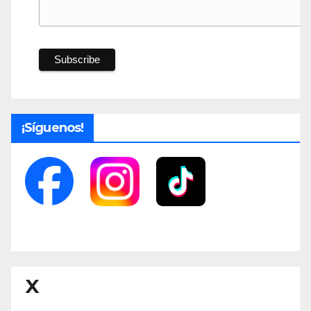
¡Síguenos!
X