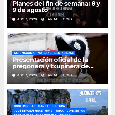
Planes del fin de semana: 8 y
9 de agosto
AGO 7, 2026
LARÍADELOCIO
ASTE NAGUSIA
NOTICIAS
DESTACADAS
Presentación oficial de la
pregonera y txupinera de
Aste Nagusia 2026
AGO 7, 2026
LARÍADELOCIO
CONFERENCIAS
DANZA
CULTURA
¿QUÉ SE PUEDE HACER HOY?
JAIAK
CONCIERTOS