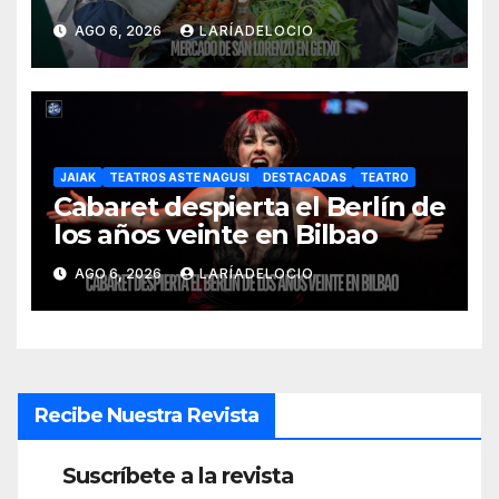
productores del País Vasco
AGO 6, 2026
LARÍADELOCIO
JAIAK
TEATROS ASTE NAGUSI
DESTACADAS
TEATRO
Cabaret despierta el Berlín de
los años veinte en Bilbao
AGO 6, 2026
LARÍADELOCIO
Recibe Nuestra Revista
Suscríbete a la revista