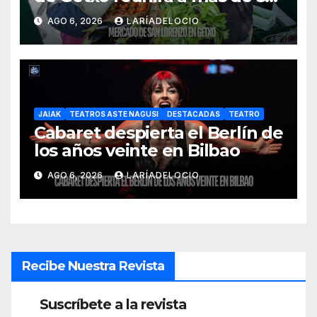
productores del País Vasco
AGO 6, 2026
LARÍADELOCIO
JAIAK
TEATROS ASTE NAGUSI
DESTACADAS
TEATRO
Cabaret despierta el Berlín de
los años veinte en Bilbao
AGO 6, 2026
LARÍADELOCIO
Recibe Nuestra Revista
Suscríbete a la revista