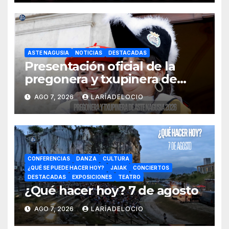
ASTE NAGUSIA
NOTICIAS
DESTACADAS
Presentación oficial de la
pregonera y txupinera de
Aste Nagusia 2026
AGO 7, 2026
LARÍADELOCIO
CONFERENCIAS
DANZA
CULTURA
¿QUÉ SE PUEDE HACER HOY?
JAIAK
CONCIERTOS
DESTACADAS
EXPOSICIONES
TEATRO
¿Qué hacer hoy? 7 de agosto
AGO 7, 2026
LARÍADELOCIO