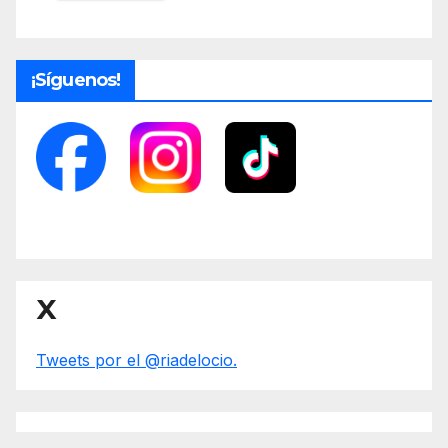
¡Síguenos!
X
Tweets por el @riadelocio.