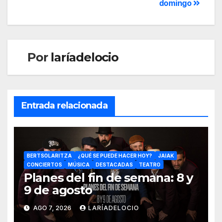
domingo
Por
laríadelocio
Entrada relacionada
BERTSOLARITZA
¿QUÉ SE PUEDE HACER HOY?
JAIAK
CONCIERTOS
MÚSICA
DESTACADAS
TEATRO
Planes del fin de semana: 8 y
9 de agosto
AGO 7, 2026
LARÍADELOCIO