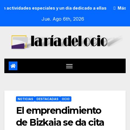
vidades especiales y un día dedicado a ellas
Más de un mi
Jue. Ago 6th, 2026
NOTICIAS
DESTACADAS
OCIO
El emprendimiento
de Bizkaia se da cita