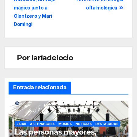
mágico junto a
oftalmológica
Olentzero y Mari
Domingi
Por
laríadelocio
Entrada relacionada
JAIAK
ASTE NAGUSIA
MÚSICA
NOTICIAS
DESTACADAS
Las personas mayores,