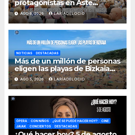
protagonistas en Aste
Nagusia con actividades
AGO 6, 2026
LARÍADELOCIO
especiales y un día dedicado
a ellas
NOTICIAS
DESTACADAS
Más de un millón de personas
eligen las playas de Bizkaia
en la primera mitad de la
AGO 5, 2026
LARÍADELOCIO
temporada
ÓPERA
CON NIÑOS
¿QUÉ SE PUEDE HACER HOY?
CINE
JAIAK
CONCIERTOS
DESTACADAS
¿Qué hacer hoy? 5 de agosto