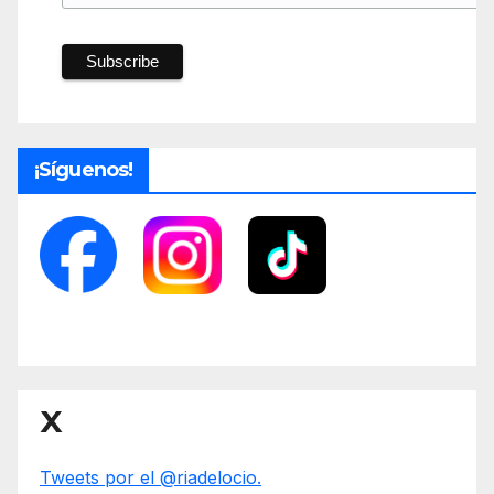
¡Síguenos!
X
Tweets por el @riadelocio.