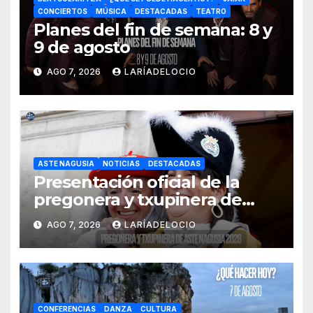
CONCIERTOS
MÚSICA
DESTACADAS
TEATRO
Planes del fin de semana: 8 y
9 de agosto
AGO 7, 2026
LARÍADELOCIO
ASTE NAGUSIA
NOTICIAS
DESTACADAS
Presentación oficial de la
pregonera y txupinera de
Aste Nagusia 2026
AGO 7, 2026
LARÍADELOCIO
CONFERENCIAS
DANZA
CULTURA