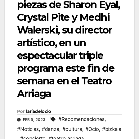
piezas de Sharon Eyal,
Crystal Pite y Medhi
Walerski, su director
artístico, en un
espectacular triple
programa este fin de
semana en el Teatro
Arriaga
Por
laríadelocio
#Recomendaciones
,
FEB 9, 2023
#Noticias
,
#danza
,
#cultura
,
#Ocio
,
#bizkaia
,
#concierto
,
#teatro arriaga