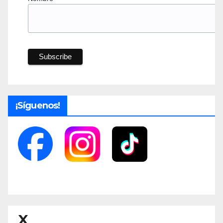
¡Síguenos!
X