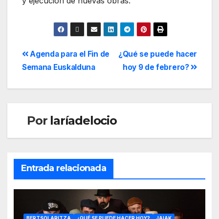
y ejecución de nuevas obras.
Agenda para el Fin de
¿Qué se puede hacer
Semana Euskalduna
hoy 9 de febrero?
Por
laríadelocio
Entrada relacionada
BERTSOLARITZA
¿QUÉ SE PUEDE HACER HOY?
JAIAK