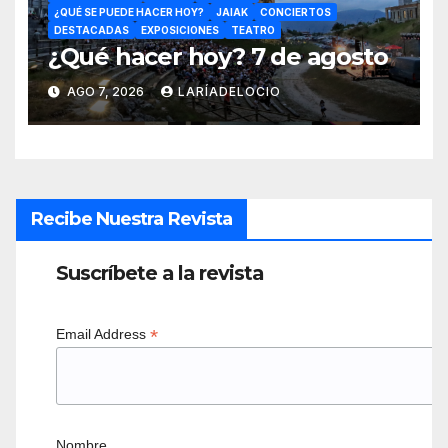
¿QUÉ SE PUEDE HACER HOY?
JAIAK
CONCIERTOS
DESTACADAS
EXPOSICIONES
TEATRO
¿Qué hacer hoy? 7 de agosto
AGO 7, 2026
LARÍADELOCIO
Recibe Nuestra Revista
Suscríbete a la revista
*
Email Address
Nombre