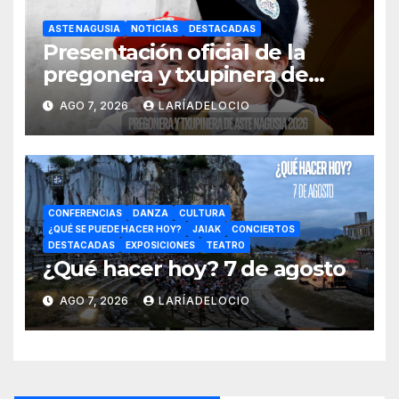
ASTE NAGUSIA
NOTICIAS
DESTACADAS
Presentación oficial de la
pregonera y txupinera de
Aste Nagusia 2026
AGO 7, 2026
LARÍADELOCIO
CONFERENCIAS
DANZA
CULTURA
¿QUÉ SE PUEDE HACER HOY?
JAIAK
CONCIERTOS
DESTACADAS
EXPOSICIONES
TEATRO
¿Qué hacer hoy? 7 de agosto
AGO 7, 2026
LARÍADELOCIO