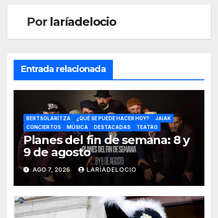
Por
laríadelocio
Entrada relacionada
BERTSOLARITZA
¿QUÉ SE PUEDE HACER HOY?
JAIAK
CONCIERTOS
MÚSICA
DESTACADAS
TEATRO
Planes del fin de semana: 8 y
9 de agosto
AGO 7, 2026
LARÍADELOCIO