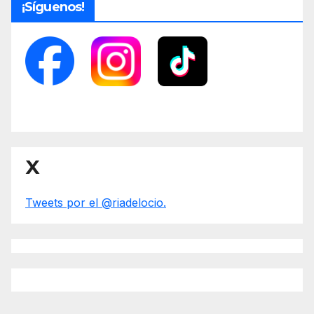
¡Síguenos!
X
Tweets por el @riadelocio.