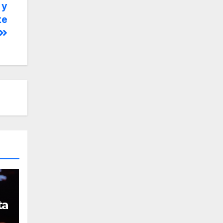
 y
te
ta