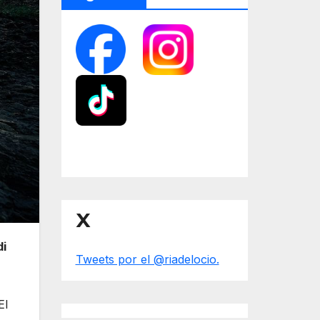
X
di
Tweets por el @riadelocio.
El