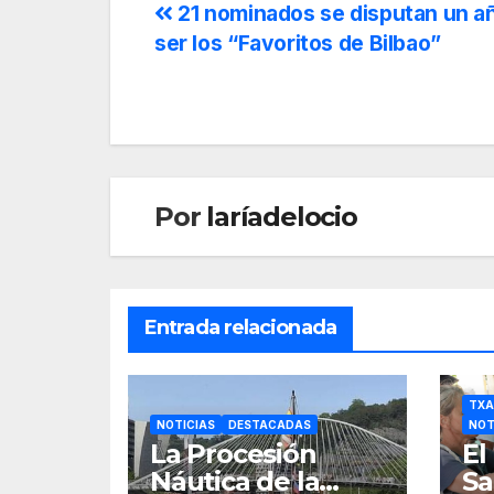
21 nominados se disputan un a
ser los “Favoritos de Bilbao”
Por
laríadelocio
Entrada relacionada
TXA
NOTICIAS
DESTACADAS
NOT
La Procesión
El
Náutica de la
Sa