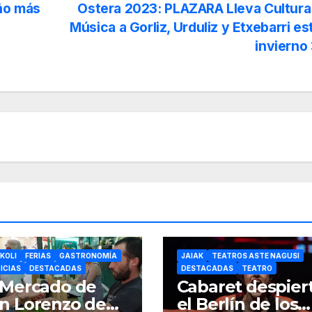
ño más
Ostera 2023: PLAZARA Lleva Cultura
Música a Gorliz, Urduliz y Etxebarri es
invierno
KOLI
FERIAS
GASTRONOMÍA
JAIAK
TEATROS ASTE NAGUSI
ICIAS
DESTACADAS
DESTACADAS
TEATRO
 Mercado de
Cabaret despier
n Lorenzo de
el Berlín de los