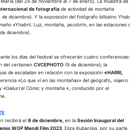
 María (del 24 de noviembre al 7 de enero). La muestra de
ternacional de fotografía
de actividad de montaña
4 de diciembre). Y la exposición del fotógrafo bilbaíno Yhabr
año «Yhabril. Luz, montaña, ¡acción!», en las estaciones 
de diciembre).
nte los días del festival se ofrecerán cuatro conferencias:
ión del certamen
CVCEPHOTO
(9 de diciembre); la
oquis de escalada» en relación con la exposición
«HARRI,
ferencia «Lo que ví en las montañas» del geógrafo, viajero 
 «Gailurra! Cómic y montaña «, conducido por el
me.
ZE
n recibirá el
8 de diciembre,
en la
Sesión Inaugural del
emio WOP Mendi Film 2023
. Eliza Kubarska, por su parte,