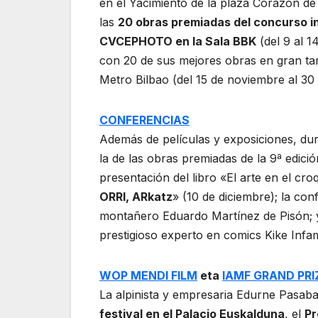
en el Yacimiento de la plaza Corazón de
las
20 obras premiadas del concurso in
CVCEPHOTO en la Sala BBK
(del 9 al 1
con 20 de sus mejores obras en gran tam
Metro Bilbao (del 15 de noviembre al 30 
CONFERENCIAS
Además de películas y exposiciones, dura
la de las obras premiadas de la 9ª edic
presentación del libro «El arte en el cr
ORRI, ARkatz
» (10 de diciembre); la con
montañero Eduardo Martínez de Pisón; y
prestigioso experto en comics Kike Infa
WOP MENDI FILM
eta
IAMF GRAND PRI
La alpinista y empresaria Edurne Pasaba
festival en el Palacio Euskalduna
, el
Pr