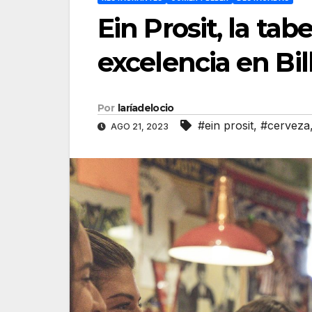
Ein Prosit, la ta
excelencia en Bi
Por
laríadelocio
#ein prosit
,
#cerveza
AGO 21, 2023