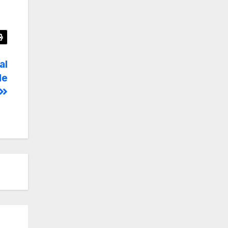
al
de