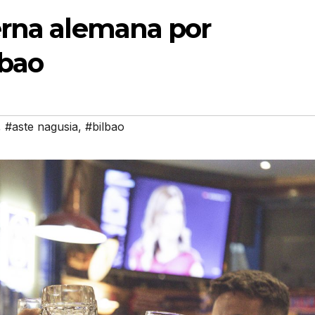
berna alemana por
lbao
,
#aste nagusia
,
#bilbao