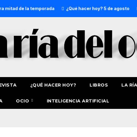
 de la temporada
¿Qué hacer hoy? 5 de agosto
Daleca
EVISTA
¿QUÉ HACER HOY?
LIBROS
LA RÍ
A
OCIO
INTELIGENCIA ARTIFICIAL