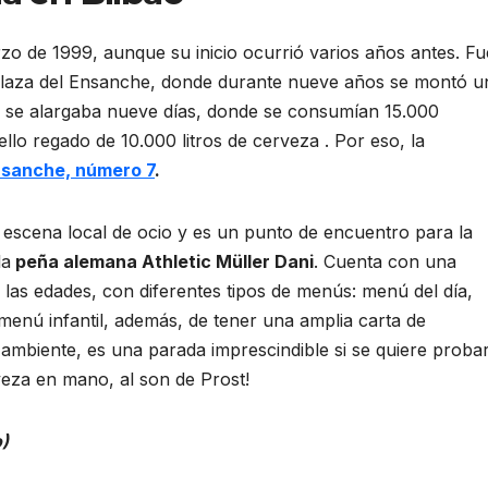
rzo de 1999, aunque su inicio ocurrió varios años antes. Fu
 plaza del Ensanche, donde durante nueve años se montó u
se alargaba nueve días, donde se consumían 15.000
ello regado de 10.000 litros de cerveza . Por eso, la
Ensanche, número 7
.
a escena local de ocio y es un punto de encuentro para la
la
peña alemana Athletic Müller Dani
. Cuenta con una
 las edades, con diferentes tipos de menús:
menú del día,
enú infantil, además, de tener una amplia carta de
mbiente, es una parada imprescindible si se quiere proba
veza en mano, al son de Prost!
o)