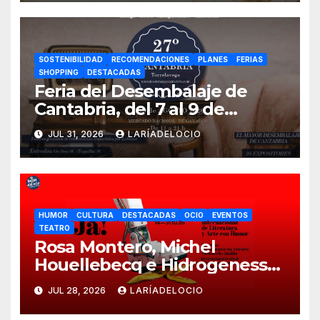
SOSTENIBILIDAD
RECOMENDACIONES
PLANES
FERIAS
SHOPPING
DESTACADAS
Feria del Desembalaje de
Cantabria, del 7 al 9 de
agosto en Torrelavega
JUL 31, 2026
LARÍADELOCIO
HUMOR
CULTURA
DESTACADAS
OCIO
EVENTOS
TEATRO
Rosa Montero, Michel
Houellebecq e Hidrogenesse
protagonizan la 17ª edición
JUL 28, 2026
LARÍADELOCIO
del festival JA!