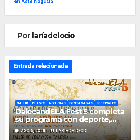
en Aste Nagusia
Por
laríadelocio
Entrada relacionada
SALUD
PLANES
NOTICIAS
DESTACADAS
FESTIVALES
DalecandELA Fest 5 completa
su programa con deporte,
medioambiente y tecnología
AGO 5, 2026
LARÍADELOCIO
inclusiva