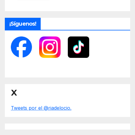
¡Síguenos!
X
Tweets por el @riadelocio.