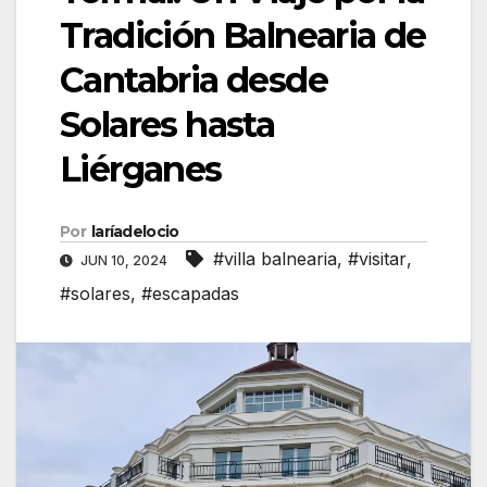
Tradición Balnearia de
Cantabria desde
Solares hasta
Liérganes
Por
laríadelocio
#villa balnearia
,
#visitar
,
JUN 10, 2024
#solares
,
#escapadas