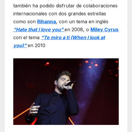
también ha podido disfrutar de colaboraciones
internacionales con dos grandes estrellas
como son
Rihanna
, con un tema en inglés
“Hate that I love you”
en 2008, o
Miley Cyrus
con el tema
“Te miro a ti (When I look at
you)”
en 2010