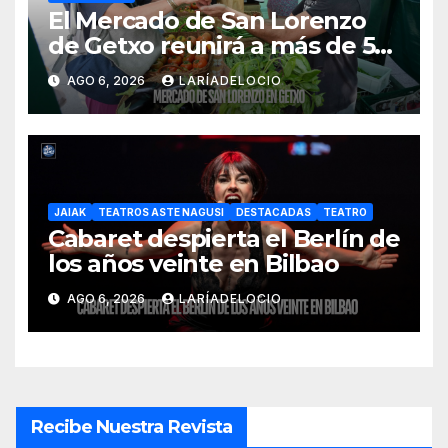
El Mercado de San Lorenzo
de Getxo reunirá a más de 50
productores del País Vasco
AGO 6, 2026
LARÍADELOCIO
JAIAK
TEATROS ASTE NAGUSI
DESTACADAS
TEATRO
Cabaret despierta el Berlín de
los años veinte en Bilbao
AGO 6, 2026
LARÍADELOCIO
Recibe Nuestra Revista