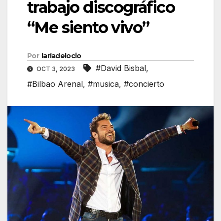
trabajo discográfico
“Me siento vivo”
Por
laríadelocio
#David Bisbal
,
OCT 3, 2023
#Bilbao Arenal
,
#musica
,
#concierto