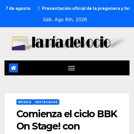
de agosto
Presentación oficial de la pregonera y txupine
Sáb. Ago 8th, 2026
MÚSICA
DESTACADAS
Comienza el ciclo BBK
On Stage! con