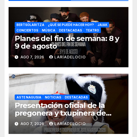
BERTSOLARITZA
¿QUÉ SE PUEDE HACER HOY?
JAIAK
CONCIERTOS
MÚSICA
DESTACADAS
TEATRO
Planes del fin de semana: 8 y
9 de agosto
AGO 7, 2026
LARÍADELOCIO
ASTE NAGUSIA
NOTICIAS
DESTACADAS
Presentación oficial de la
pregonera y txupinera de
Aste Nagusia 2026
AGO 7, 2026
LARÍADELOCIO