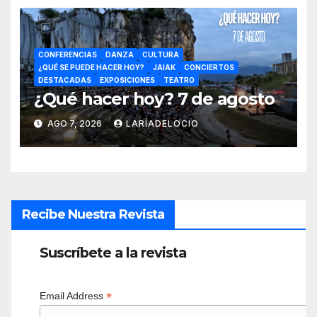
CONFERENCIAS
DANZA
CULTURA
¿QUÉ SE PUEDE HACER HOY?
JAIAK
CONCIERTOS
DESTACADAS
EXPOSICIONES
TEATRO
¿Qué hacer hoy? 7 de agosto
AGO 7, 2026
LARÍADELOCIO
Recibe Nuestra Revista
Suscríbete a la revista
*
Email Address