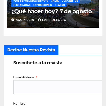
¿QUÉ SE PUEDE HACER HOY?
JAIAK
CONCIERTOS
DESTACADAS
EXPOSICIONES
TEATRO
¿Qué hacer hoy? 7 de agosto
AGO 7, 2026
LARÍADELOCIO
Recibe Nuestra Revista
Suscríbete a la revista
*
Email Address
Nombre