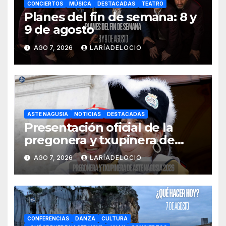
CONCIERTOS
MÚSICA
DESTACADAS
TEATRO
Planes del fin de semana: 8 y
9 de agosto
AGO 7, 2026
LARÍADELOCIO
ASTE NAGUSIA
NOTICIAS
DESTACADAS
Presentación oficial de la
pregonera y txupinera de
Aste Nagusia 2026
AGO 7, 2026
LARÍADELOCIO
CONFERENCIAS
DANZA
CULTURA