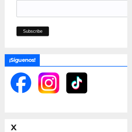
¡Síguenos!
X