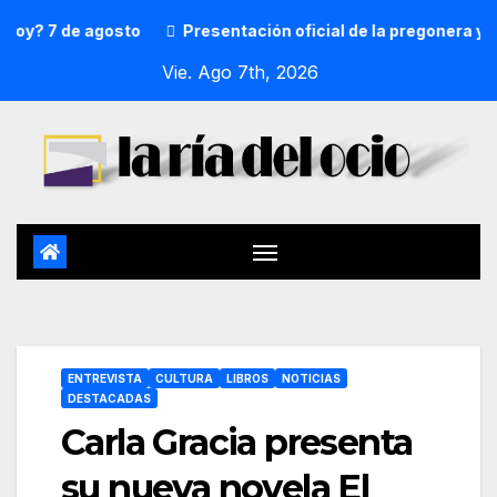
 7 de agosto
Presentación oficial de la pregonera y txup
Vie. Ago 7th, 2026
ENTREVISTA
CULTURA
LIBROS
NOTICIAS
DESTACADAS
Carla Gracia presenta
su nueva novela El