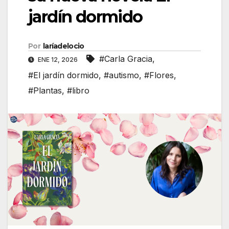
jardín dormido
Por
laríadelocio
#Carla Gracia
,
ENE 12, 2026
#El jardín dormido
,
#autismo
,
#Flores
,
#Plantas
,
#libro