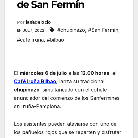
de San Fermín
Por
laríadelocio
#chupinazo
,
#San Fermín
,
JUL 1, 2022
#café iruña
,
#bilbao
El
miércoles 6 de julio
a las
12.00 horas
, el
Café Iruña Bilbao
, lanza su tradicional
chupinazo
, simultaneado con el cohete
anunciador del comienzo de los Sanfermines
en Iruña-Pamplona.
Los asistentes pueden ataviarse con uno de
los pañuelos rojos que se reparten y disfrutar