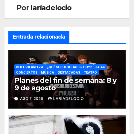
Por
laríadelocio
Entrada relacionada
BERTSOLARITZA
¿QUÉ SE PUEDE HACER HOY?
JAIAK
CONCIERTOS
MÚSICA
DESTACADAS
TEATRO
Planes del fin de semana: 8 y
9 de agosto
AGO 7, 2026
LARÍADELOCIO