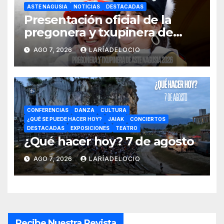
ASTE NAGUSIA
NOTICIAS
DESTACADAS
Presentación oficial de la
pregonera y txupinera de
Aste Nagusia 2026
AGO 7, 2026
LARÍADELOCIO
CONFERENCIAS
DANZA
CULTURA
¿QUÉ SE PUEDE HACER HOY?
JAIAK
CONCIERTOS
DESTACADAS
EXPOSICIONES
TEATRO
¿Qué hacer hoy? 7 de agosto
AGO 7, 2026
LARÍADELOCIO
Recibe Nuestra Revista