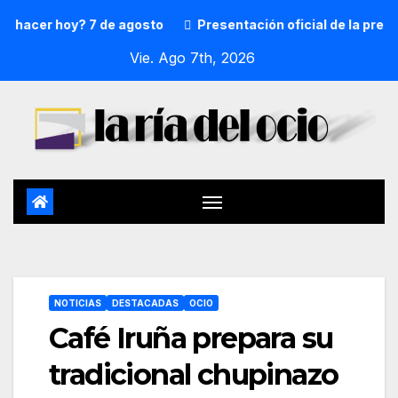
acer hoy? 7 de agosto
Presentación oficial de la pregone
Vie. Ago 7th, 2026
NOTICIAS
DESTACADAS
OCIO
Café Iruña prepara su
tradicional chupinazo