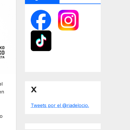
el
X
en
Tweets por el @riadelocio.
co