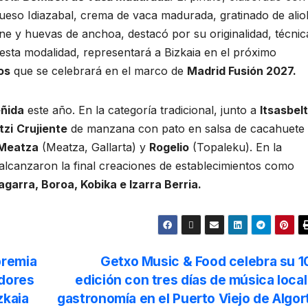
ueso Idiazabal, crema de vaca madurada, gratinado de aliol
rne y huevas de anchoa, destacó por su originalidad, técnic
sta modalidad, representará a Bizkaia en el próximo
os
que se celebrará en el marco de
Madrid Fusión 2027.
eñida
este año. En la categoría tradicional, junto a
Itsasbel
tzi
Crujiente
de manzana con pato en salsa de cacahuete
Meatza
(Meatza, Gallarta) y
Rogelio
(Topaleku). En la
lcanzaron la final creaciones de establecimientos como
Sagarra, Boroa, Kobika e Izarra Berria.
premia
Getxo Music & Food celebra su 1
dores
edición con tres días de música local
zkaia
gastronomía en el Puerto Viejo de Algor