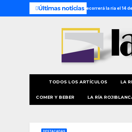
Últimas noticias
áutica de la Amatxu de Begoña recorrerá la ría el 14 de agost
TODOS LOS ARTÍCULOS
LA R
COMER Y BEBER
LA RÍA ROJIBLANC
DESTACADAS