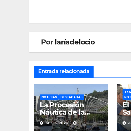
Por
laríadelocio
Entrada relacionada
TXA
NOTICIAS
DESTACADAS
NOT
La Procesión
El
Náutica de la
Sa
Amatxu de
Ge
AGO 6, 2026
A
Begoña recorrerá
má