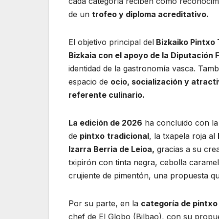
cada categoría reciben como reconocim
de un
trofeo y diploma acreditativo.
El objetivo principal del
Bizkaiko Pintxo
Bizkaia con el apoyo de la Diputación F
identidad de la gastronomía vasca. Tamb
espacio de
ocio, socialización y atracti
referente culinario.
La edición de 2026
ha concluido con la
de
pintxo
tradicional
, la txapela roja al
Izarra Berria de Leioa,
gracias a su cre
txipirón con tinta negra, cebolla carame
crujiente de pimentón, una propuesta qu
Por su parte, en la
categoría de pintxo
chef de El Globo (Bilbao), con su prop