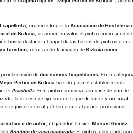
iento la
txapela roja de “Mejor Pintxo de Bizkaia”
, ademá
 Txapelketa
, organizado por la
Asociación de Hostelería 
oral de Bizkaia
, es poner en valor el pintxo como seña de
ién busca destacar el papel de las barras de pintxos como
vo turístico
, reforzando la imagen de
Bizkaia como
 proclamación de
dos nuevos txapeldunes.
En la categorí
Mejor
Pintxo de Bizkaia
ha sido para el establecimiento
ación
Itsasbeltz
. Este pintxo combina una base de pan de
lizada, lactonesa de ajo con un toque de limón y un coral
e conquistó tanto al público como al jurado profesional.
 creativo o de autor
, el ganador ha sido
Manuel
Gómez
,
uesta
Bombón de vaca madurada
.
El pintxo, elaborado con