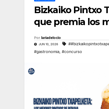
Bizkaiko Pintxo T
que premia los m
Por
laríadelocio
##bizkaikopintxotxap
JUN 10, 2026
#gastronomia
,
#concurso