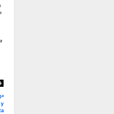
i
a
tz
0ª
 y
ta