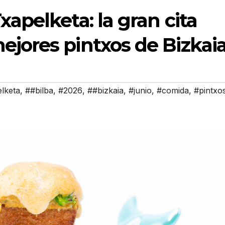
xapelketa: la gran cita
ejores pintxos de Bizkai
elketa
,
##bilba
,
#2026
,
##bizkaia
,
#junio
,
#comida
,
#pintxo