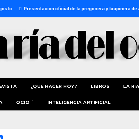
Presentación oficial de la pregonera y txupinera de Aste N
EVISTA
¿QUÉ HACER HOY?
LIBROS
LA RÍ
A
OCIO
INTELIGENCIA ARTIFICIAL
S