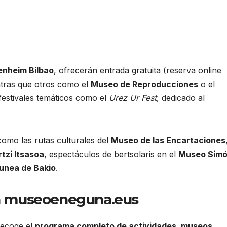
nheim Bilbao
, ofrecerán entrada gratuita (reserva online
entras que otros como el
Museo de Reproducciones
o el
estivales temáticos como el
Urez Ur Fest
, dedicado al
como las rutas culturales del
Museo de las Encartaciones
tzi Itsasoa
, espectáculos de bertsolaris en el
Museo Sim
unea de Bakio
.
en museoeneguna.eus
ecoge el
programa completo de actividades, museos