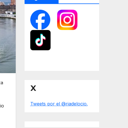
za
X
Tweets por el @riadelocio.
io