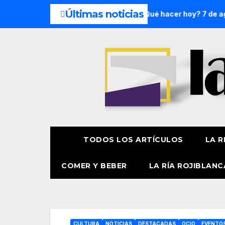
Últimas noticias
de semana: 8 y 9 de agosto
¿Qué hacer hoy? 7 de agosto
TODOS LOS ARTÍCULOS
LA R
COMER Y BEBER
LA RÍA ROJIBLANC
CULTURA
NOTICIAS
DESTACADAS
OCIO
EVENTO