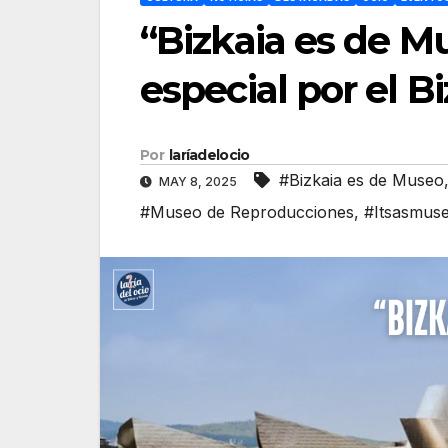
“Bizkaia es de M
especial por el B
Por
laríadelocio
#Bizkaia es de Museo
MAY 8, 2025
#Museo de Reproducciones
,
#Itsasmus