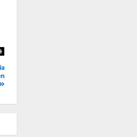
ía
en