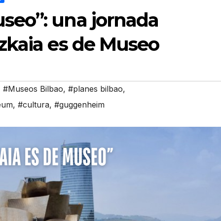
useo”: una jornada
izkaia es de Museo
,
#Museos Bilbao
,
#planes bilbao
,
eum
,
#cultura
,
#guggenheim