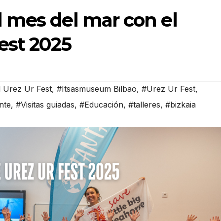
l mes del mar con el
Fest 2025
l Urez Ur Fest
,
#Itsasmuseum Bilbao
,
#Urez Ur Fest
,
nte
,
#Visitas guiadas
,
#Educación
,
#talleres
,
#bizkaia