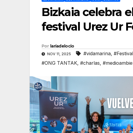
Bizkaia celebra e
festival Urez Ur 
Por
laríadelocio
#vidamarina
,
#Festiva
NOV 11, 2025
#ONG TANTAK
,
#charlas
,
#medioambie