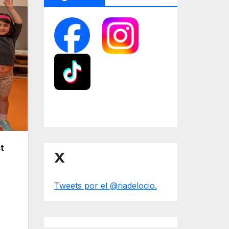
t
X
Tweets por el @riadelocio.