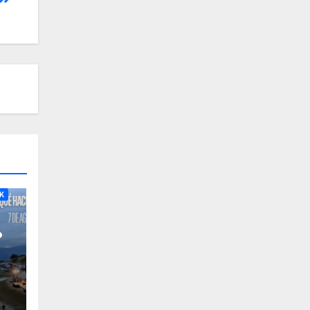
RA
K
?