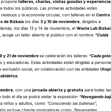
l propone
talleres, charlas, visitas guiadas y experiencia
 a todos los públicos. Las primeras actividades están
 residuos y la economía circular, con talleres en el
Centro
s de Bizkaia
los días
3 y 10 de noviembre
, dirigidos a
demás, los días 13 y 14 de noviembre, el
Waste Lab Bizkai
, acoge un taller abierto al público con el nombre
“Cuida
19 y 21 de noviembre
se celebrarán los talleres
“Cada gota
s y educadoras. Estas actividades están dirigidas a persona
de exclusión social, en colaboración con las entidades
Utop
sakidetza
.
iembre
, con una
jornada abierta y gratuita
para todas las
 todo el día se podrá visitar la exposición
“Navegando baj
ara niños y adultos, como
“Conociendo las ballenas”
,
ón incluye charlas inspiradoras como
“Navegantes