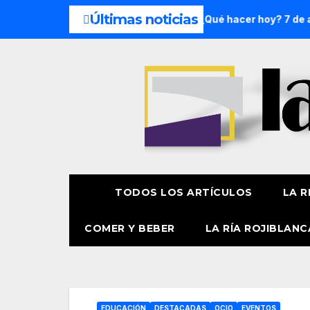
Últimas noticias
semana: 8 y 9 de agosto
¿Qué hacer hoy? 7 de agosto
TODOS LOS ARTÍCULOS
LA R
COMER Y BEBER
LA RÍA ROJIBLANC
EDUCACIÓN
DESTACADAS
OCIO
EVENTOS