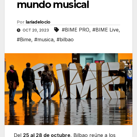
mundo musical
Por
laríadelocio
#BIME PRO
,
#BIME Live
,
OCT 20, 2023
#Bime
,
#musica
,
#bilbao
Del
25 al 28 de octubre
, Bilbao reúne a los