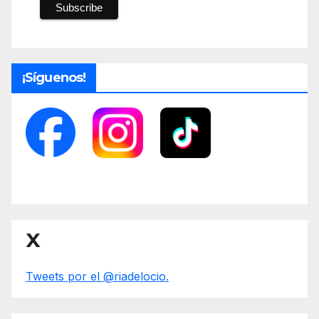
¡Síguenos!
X
Tweets por el @riadelocio.