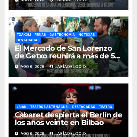
embarcaciones
TXAKOLI
FERIAS
GASTRONOMÍA
NOTICIAS
DESTACADAS
El Mercado de San Lorenzo
de Getxo reunirá a más de 50
productores del País Vasco
AGO 6, 2026
LARÍADELOCIO
JAIAK
TEATROS ASTE NAGUSI
DESTACADAS
TEATRO
Cabaret despierta el Berlín de
los años veinte en Bilbao
AGO 6, 2026
LARÍADELOCIO