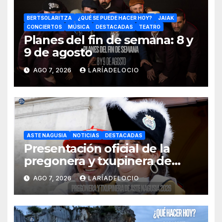
BERTSOLARITZA
¿QUÉ SE PUEDE HACER HOY?
JAIAK
CONCIERTOS
MÚSICA
DESTACADAS
TEATRO
Planes del fin de semana: 8 y
9 de agosto
AGO 7, 2026
LARÍADELOCIO
ASTE NAGUSIA
NOTICIAS
DESTACADAS
Presentación oficial de la
pregonera y txupinera de
Aste Nagusia 2026
AGO 7, 2026
LARÍADELOCIO