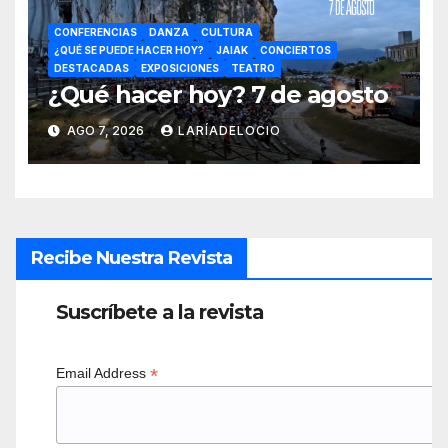
CONFERENCIAS
DANZA
CULTURA
¿QUÉ SE PUEDE HACER HOY?
JAIAK
CONCIERTOS
DESTACADAS
EXPOSICIONES
TEATRO
¿Qué hacer hoy? 7 de agosto
AGO 7, 2026
LARÍADELOCIO
Recibe Nuestra Revista
Suscríbete a la revista
*
Email Address