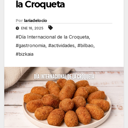
la Croqueta
Por
laríadelocio
ENE 16, 2025
#Día Internacional de la Croqueta
,
#gastronomia
,
#actividades
,
#bilbao
,
#bizkaia