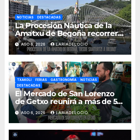
NOTICIAS
DESTACADAS
La Procesión Náutica de la
Amatxu de Begoña recorrerá
la ría el 14 de agosto con siete
AGO 6, 2026
LARÍADELOCIO
embarcaciones
TXAKOLI
FERIAS
GASTRONOMÍA
NOTICIAS
DESTACADAS
El Mercado de San Lorenzo
de Getxo reunirá a más de 50
productores del País Vasco
AGO 6, 2026
LARÍADELOCIO