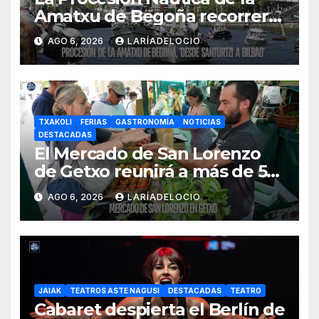
Amatxu de Begoña recorrerá
la ría el 14 de agosto con siete
AGO 6, 2026
LARÍADELOCIO
embarcaciones
TXAKOLI
FERIAS
GASTRONOMÍA
NOTICIAS
DESTACADAS
El Mercado de San Lorenzo
de Getxo reunirá a más de 50
productores del País Vasco
AGO 6, 2026
LARÍADELOCIO
JAIAK
TEATROS ASTE NAGUSI
DESTACADAS
TEATRO
Cabaret despierta el Berlín de