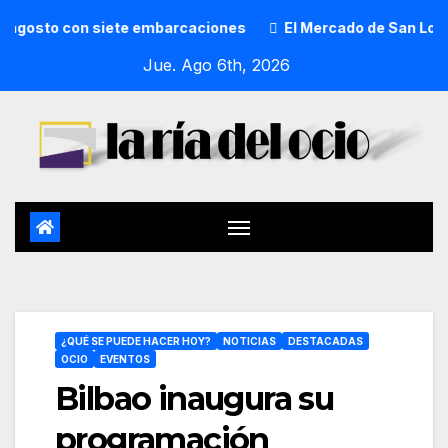
o con siete embarcaciones
El Mercado de San Lorenzo de G
Jue. Ago 6th, 2026
¿QUÉ SE PUEDE HACER HOY?
NOTICIAS
DESTACADAS
OCIO
EVENTOS
Bilbao inaugura su
programación