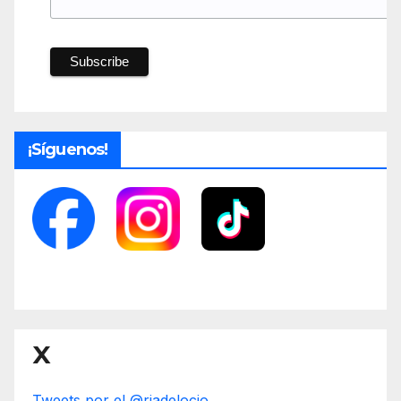
¡Síguenos!
X
Tweets por el @riadelocio.