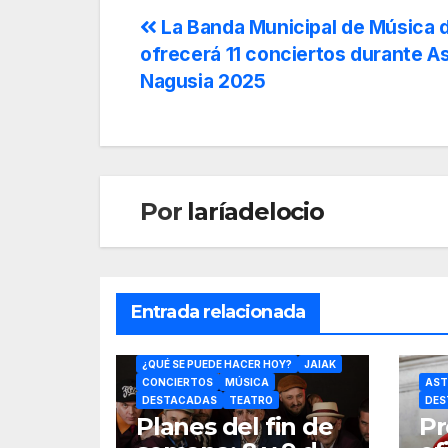
La Banda Municipal de Música d
ofrecerá 11 conciertos durante A
Nagusia 2025
Por
laríadelocio
Entrada relacionada
BERTSOLARITZA
¿QUÉ SE PUEDE HACER HOY?
JAIAK
CONCIERTOS
MÚSICA
AST
DESTACADAS
TEATRO
DES
Planes del fin de
Pr