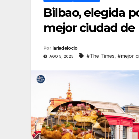
Bilbao, elegida 
mejor ciudad de
Por
laríadelocio
#The Times
,
#mejor c
AGO 5, 2025