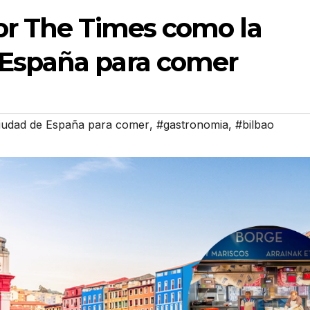
por The Times como la
 España para comer
iudad de España para comer
,
#gastronomia
,
#bilbao