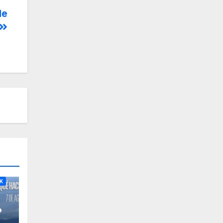
de
RA
K
?