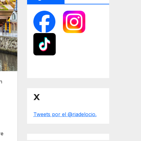
n
X
Tweets por el @riadelocio.
re