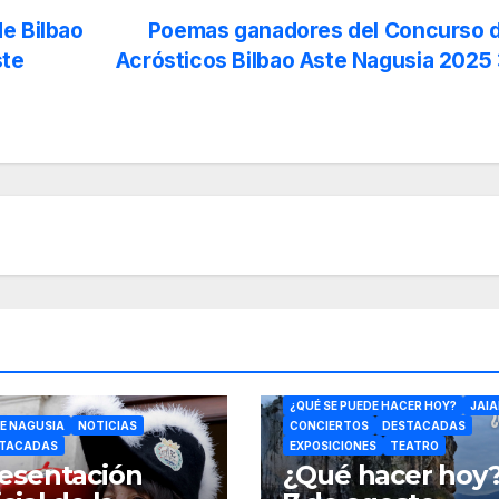
e Bilbao
Poemas ganadores del Concurso 
ste
Acrósticos Bilbao Aste Nagusia 2025
CONFERENCIAS
DANZA
CULTU
¿QUÉ SE PUEDE HACER HOY?
JAIA
E NAGUSIA
NOTICIAS
CONCIERTOS
DESTACADAS
TACADAS
EXPOSICIONES
TEATRO
esentación
¿Qué hacer hoy