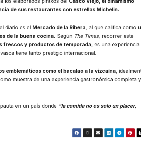
na los elaborados pintxos del
Casco Viejo, el dinamismo
encia de sus restaurantes con estrellas Michelin.
l diario es el
Mercado de la Ribera
, al que califica como
u
es de la buena cocina.
Según
The Times
, recorrer este
s frescos y productos de temporada,
es una experiencia
asca tiene tanto prestigio internacional.
os emblemáticos como el bacalao a la vizcaína
, idealmen
como muestra de una experiencia gastronómica completa y
a pauta en un país donde
“la comida no es solo un placer,