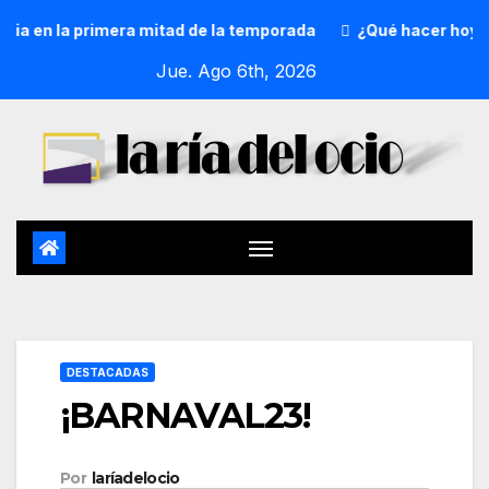
n la primera mitad de la temporada
¿Qué hacer hoy? 5 de 
Jue. Ago 6th, 2026
DESTACADAS
¡BARNAVAL23!
Por
laríadelocio