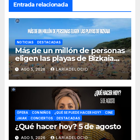
Entrada relacionada
NOTICIAS
DESTACADAS
Más de un millón de personas
eligen las playas de Bizkaia
en la primera mitad de la
AGO 5, 2026
LARÍADELOCIO
temporada
ÓPERA
CON NIÑOS
¿QUÉ SE PUEDE HACER HOY?
CINE
JAIAK
CONCIERTOS
DESTACADAS
¿Qué hacer hoy? 5 de agosto
AGO 5, 2026
LARÍADELOCIO