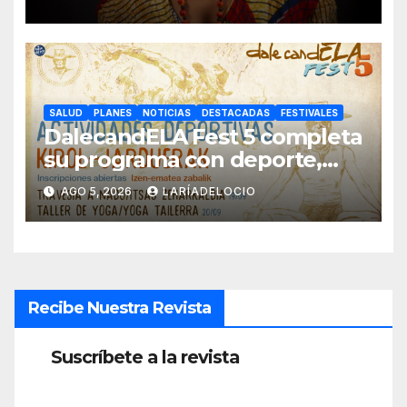
SALUD
PLANES
NOTICIAS
DESTACADAS
FESTIVALES
DalecandELA Fest 5 completa
su programa con deporte,
medioambiente y tecnología
AGO 5, 2026
LARÍADELOCIO
inclusiva
Recibe Nuestra Revista
Suscríbete a la revista