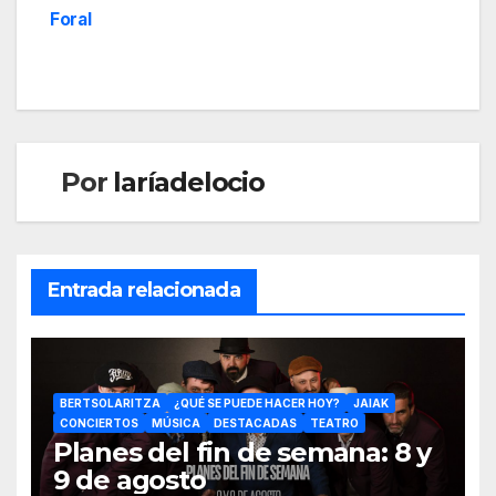
Foral
Por
laríadelocio
Entrada relacionada
BERTSOLARITZA
¿QUÉ SE PUEDE HACER HOY?
JAIAK
CONCIERTOS
MÚSICA
DESTACADAS
TEATRO
Planes del fin de semana: 8 y
9 de agosto