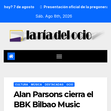
7 de agosto
Presentación oficial de la pregonera y txupi
Sáb. Ago 8th, 2026
CULTURA
MÚSICA
DESTACADAS
OCIO
Alan Parsons cierra el
BBK Bilbao Music