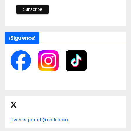
¡Síguenos!
X
Tweets por el @riadelocio.