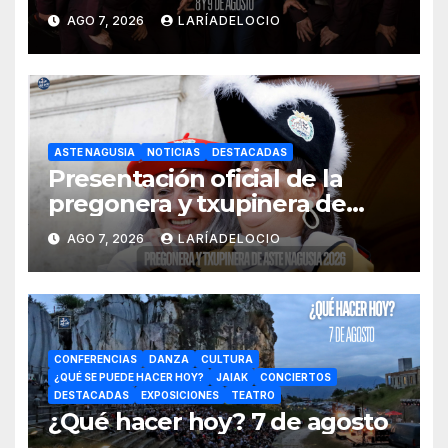
AGO 7, 2026
LARÍADELOCIO
ASTE NAGUSIA
NOTICIAS
DESTACADAS
Presentación oficial de la
pregonera y txupinera de
Aste Nagusia 2026
AGO 7, 2026
LARÍADELOCIO
CONFERENCIAS
DANZA
CULTURA
¿QUÉ SE PUEDE HACER HOY?
JAIAK
CONCIERTOS
DESTACADAS
EXPOSICIONES
TEATRO
¿Qué hacer hoy? 7 de agosto