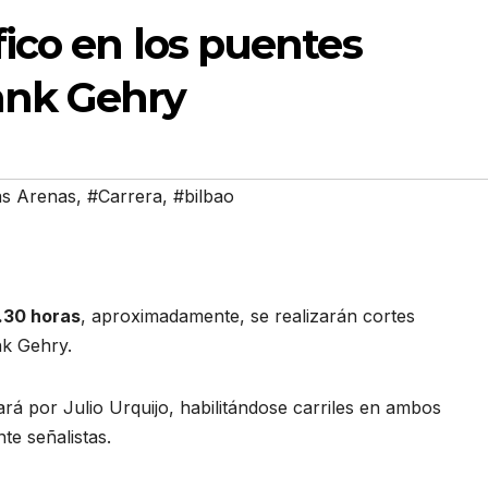
fico en los puentes
ank Gehry
as Arenas
,
#Carrera
,
#bilbao
1.30 horas
, aproximadamente, se realizarán cortes
nk Gehry.
ará por Julio Urquijo, habilitándose carriles en ambos
te señalistas.