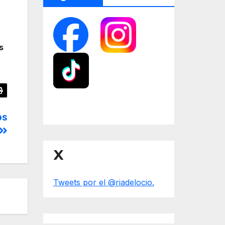
s
os
X
Tweets por el @riadelocio.