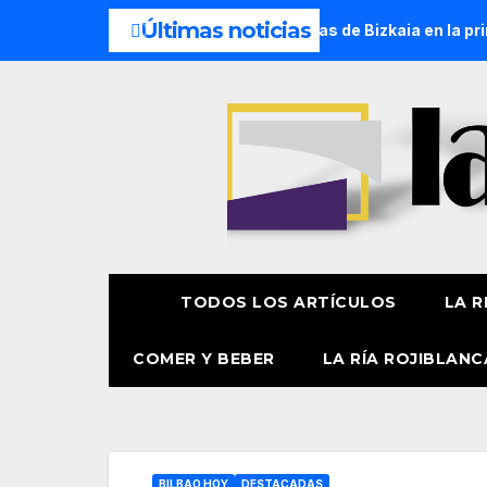
Últimas noticias
n millón de personas eligen las playas de Bizkaia en la primer
TODOS LOS ARTÍCULOS
LA R
COMER Y BEBER
LA RÍA ROJIBLANC
BILBAO HOY
DESTACADAS