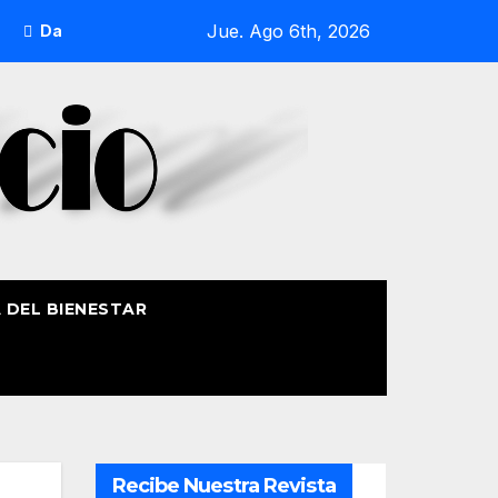
Jue. Ago 6th, 2026
DalecandELA Fest 5 completa su programa con deporte, medio
A DEL BIENESTAR
Recibe Nuestra Revista