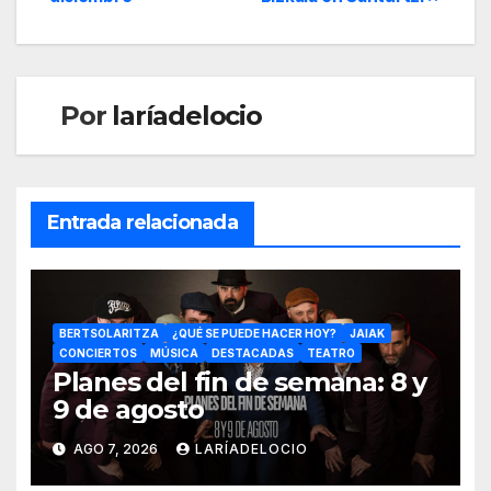
Por
laríadelocio
Entrada relacionada
BERTSOLARITZA
¿QUÉ SE PUEDE HACER HOY?
JAIAK
CONCIERTOS
MÚSICA
DESTACADAS
TEATRO
Planes del fin de semana: 8 y
9 de agosto
AGO 7, 2026
LARÍADELOCIO