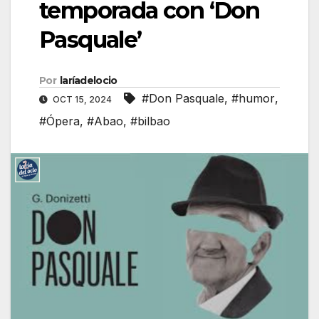
temporada con ‘Don
Pasquale’
Por
laríadelocio
#Don Pasquale
,
#humor
,
OCT 15, 2024
#Ópera
,
#Abao
,
#bilbao