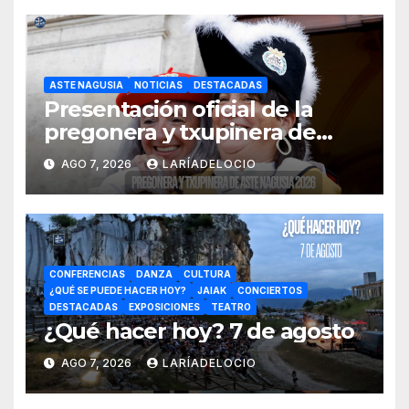
ASTE NAGUSIA
NOTICIAS
DESTACADAS
Presentación oficial de la
pregonera y txupinera de
Aste Nagusia 2026
AGO 7, 2026
LARÍADELOCIO
CONFERENCIAS
DANZA
CULTURA
¿QUÉ SE PUEDE HACER HOY?
JAIAK
CONCIERTOS
DESTACADAS
EXPOSICIONES
TEATRO
¿Qué hacer hoy? 7 de agosto
AGO 7, 2026
LARÍADELOCIO