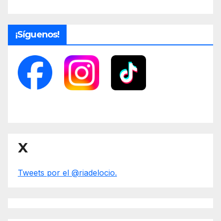
¡Síguenos!
X
Tweets por el @riadelocio.