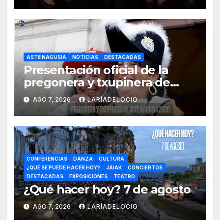
ASTE NAGUSIA
NOTICIAS
DESTACADAS
Presentación oficial de la
pregonera y txupinera de
Aste Nagusia 2026
AGO 7, 2026
LARÍADELOCIO
CONFERENCIAS
DANZA
CULTURA
¿QUÉ SE PUEDE HACER HOY?
JAIAK
CONCIERTOS
DESTACADAS
EXPOSICIONES
TEATRO
¿Qué hacer hoy? 7 de agosto
AGO 7, 2026
LARÍADELOCIO