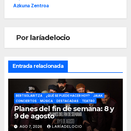
Azkuna Zentroa
Por
laríadelocio
Entrada relacionada
BERTSOLARITZA
¿QUÉ SE PUEDE HACER HOY?
JAIAK
CONCIERTOS
MÚSICA
DESTACADAS
TEATRO
Planes del fin de semana: 8 y
9 de agosto
AGO 7, 2026
LARÍADELOCIO