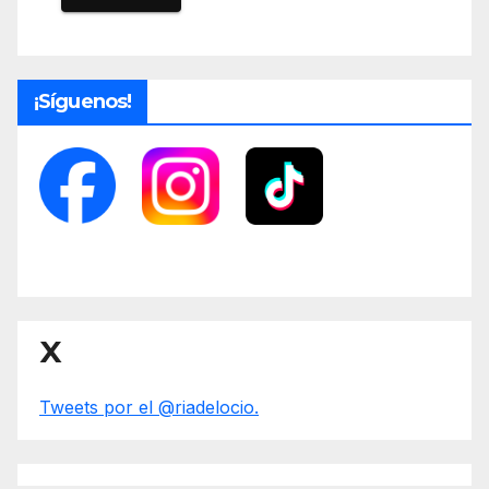
¡Síguenos!
X
Tweets por el @riadelocio.