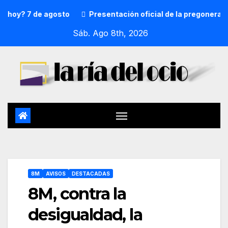
7 de agosto
Presentación oficial de la pregonera y txupi
Sáb. Ago 8th, 2026
8M
AVISOS
DESTACADAS
8M, contra la
desigualdad, la