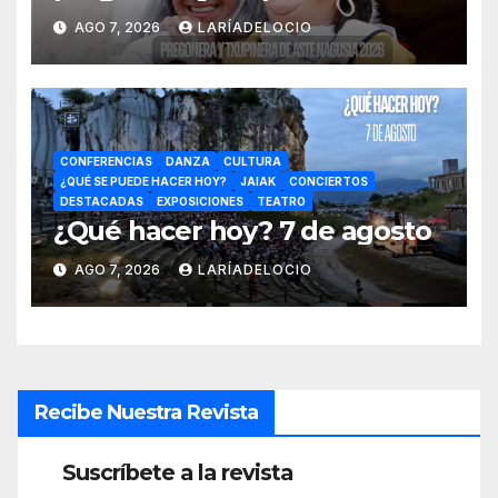
Aste Nagusia 2026
AGO 7, 2026
LARÍADELOCIO
CONFERENCIAS
DANZA
CULTURA
¿QUÉ SE PUEDE HACER HOY?
JAIAK
CONCIERTOS
DESTACADAS
EXPOSICIONES
TEATRO
¿Qué hacer hoy? 7 de agosto
AGO 7, 2026
LARÍADELOCIO
Recibe Nuestra Revista
Suscríbete a la revista