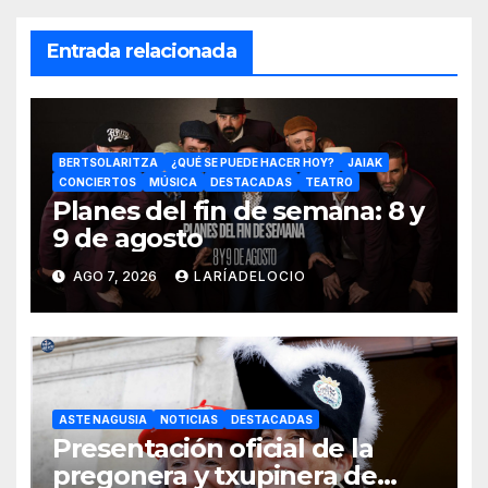
Entrada relacionada
BERTSOLARITZA
¿QUÉ SE PUEDE HACER HOY?
JAIAK
CONCIERTOS
MÚSICA
DESTACADAS
TEATRO
Planes del fin de semana: 8 y
9 de agosto
AGO 7, 2026
LARÍADELOCIO
ASTE NAGUSIA
NOTICIAS
DESTACADAS
Presentación oficial de la
pregonera y txupinera de