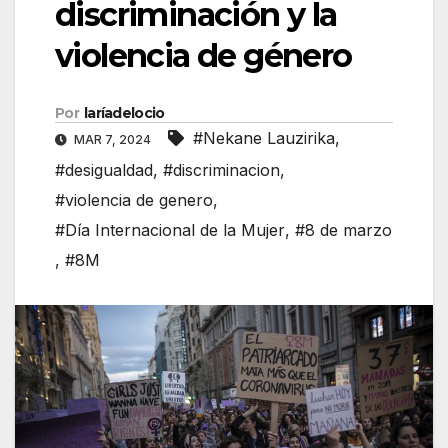
discriminación y la
violencia de género
Por
laríadelocio
#Nekane Lauzirika
,
MAR 7, 2024
#desigualdad
,
#discriminacion
,
#violencia de genero
,
#Día Internacional de la Mujer
,
#8 de marzo
,
#8M