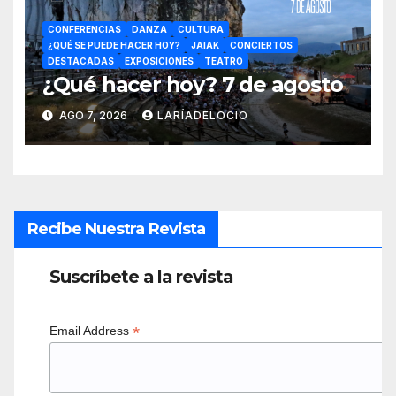
CONFERENCIAS
DANZA
CULTURA
¿QUÉ SE PUEDE HACER HOY?
JAIAK
CONCIERTOS
DESTACADAS
EXPOSICIONES
TEATRO
¿Qué hacer hoy? 7 de agosto
AGO 7, 2026
LARÍADELOCIO
Recibe Nuestra Revista
Suscríbete a la revista
*
Email Address