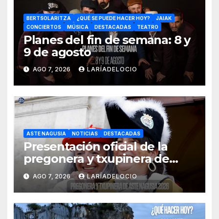
BERTSOLARITZA
¿QUÉ SE PUEDE HACER HOY?
JAIAK
CONCIERTOS
MÚSICA
DESTACADAS
TEATRO
Planes del fin de semana: 8 y
9 de agosto
AGO 7, 2026
LARÍADELOCIO
ASTE NAGUSIA
NOTICIAS
DESTACADAS
Presentación oficial de la
pregonera y txupinera de
Aste Nagusia 2026
AGO 7, 2026
LARÍADELOCIO