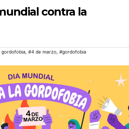
mundial contra la
a gordofobia
,
#4 de marzo
,
#gordofobia