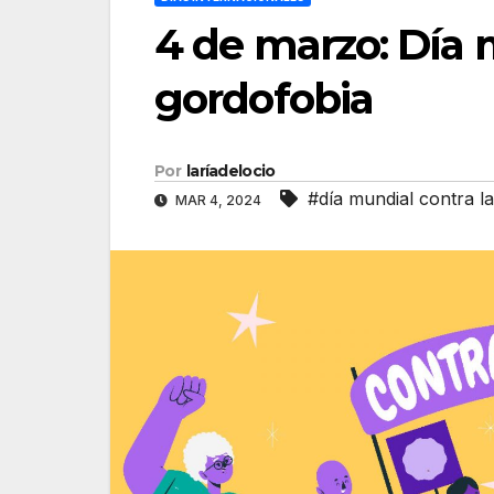
4 de marzo: Día 
gordofobia
Por
laríadelocio
#día mundial contra l
MAR 4, 2024