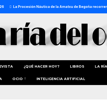
La Procesión Náutica de la Amatxu de Begoña recorrerá la ría
EVISTA
¿QUÉ HACER HOY?
LIBROS
LA RÍ
A
OCIO
INTELIGENCIA ARTIFICIAL