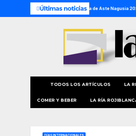
Últimas noticias
oficial de la pregonera y txupinera de Aste Nagusia 2026
TODOS LOS ARTÍCULOS
LA R
COMER Y BEBER
LA RÍA ROJIBLANC
DÍAS INTERNACIONALES