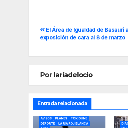
El Área de Igualdad de Basauri 
exposición de cara al 8 de marzo
Por
laríadelocio
Entrada relacionada
DÍAS INTERNACIONALES
CON NIÑOS
NO TE LO PIERDAS
AVISOS
PLANES
TXIKIGUNE
DEPORTE
LA RÍA ROJIBLANCA
DÍA