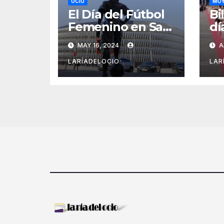
OCIO
MUY
El Día del Fútbol
Bi
Femenino en San
dí
Mamés
de
MAY 16, 2024
A
LARÍADELOCIO
LAR