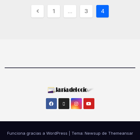
1
…
3
4
Funciona gracias a WordPress
|
Tema: Newsup de
Themeansar