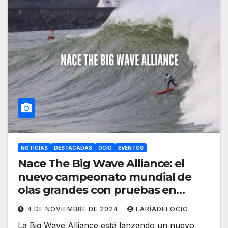
NOTICIAS
DESTACADAS
OCIO
EVENTOS
Nace The Big Wave Alliance: el
nuevo campeonato mundial de
olas grandes con pruebas en
Euskadi y Cantabria
4 DE NOVIEMBRE DE 2024
LARÍADELOCIO
La Big Wave Alliance está lanzando un nuevo