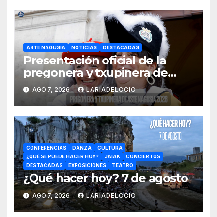
ASTE NAGUSIA
NOTICIAS
DESTACADAS
Presentación oficial de la
pregonera y txupinera de
Aste Nagusia 2026
AGO 7, 2026
LARÍADELOCIO
CONFERENCIAS
DANZA
CULTURA
¿QUÉ SE PUEDE HACER HOY?
JAIAK
CONCIERTOS
DESTACADAS
EXPOSICIONES
TEATRO
¿Qué hacer hoy? 7 de agosto
AGO 7, 2026
LARÍADELOCIO