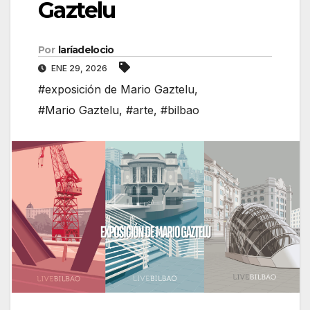
Gaztelu
Por
laríadelocio
ENE 29, 2026
#exposición de Mario Gaztelu
,
#Mario Gaztelu
,
#arte
,
#bilbao