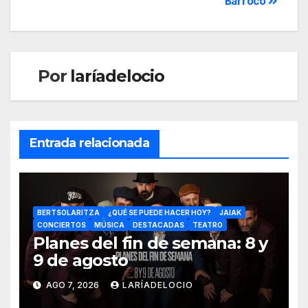
Barroco
Por
laríadelocio
Entrada relacionada
BERTSOLARITZA
¿QUÉ SE PUEDE HACER HOY?
JAIAK
CONCIERTOS
MÚSICA
DESTACADAS
TEATRO
Planes del fin de semana: 8 y
9 de agosto
AGO 7, 2026
LARÍADELOCIO