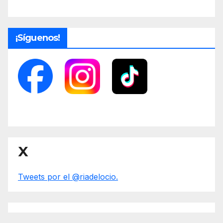
¡Síguenos!
X
Tweets por el @riadelocio.