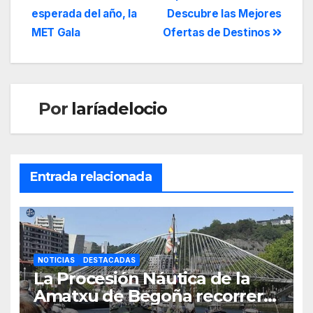
esperada del año, la
Descubre las Mejores
MET Gala
Ofertas de Destinos
Por
laríadelocio
Entrada relacionada
NOTICIAS
DESTACADAS
La Procesión Náutica de la
Amatxu de Begoña recorrerá