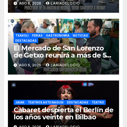
la ría el 14 de agosto con siete
AGO 6, 2026
LARÍADELOCIO
embarcaciones
TXAKOLI
FERIAS
GASTRONOMÍA
NOTICIAS
DESTACADAS
El Mercado de San Lorenzo
de Getxo reunirá a más de 50
productores del País Vasco
AGO 6, 2026
LARÍADELOCIO
JAIAK
TEATROS ASTE NAGUSI
DESTACADAS
TEATRO
Cabaret despierta el Berlín de
los años veinte en Bilbao
AGO 6, 2026
LARÍADELOCIO