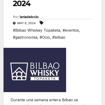
2024
Por
laríadelocio
MAY 6, 2024
#Bilbao Whiskey Topaketa
,
#eventos
,
#gastronomia
,
#Ocio
,
#bilbao
Durante una semana entera Bilbao se