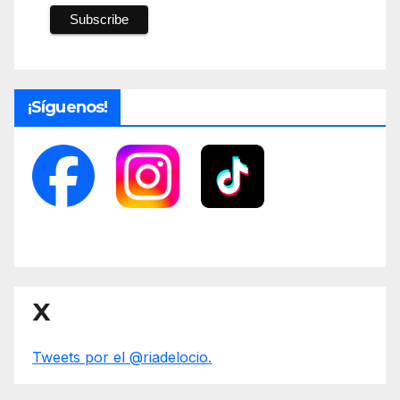
¡Síguenos!
X
Tweets por el @riadelocio.